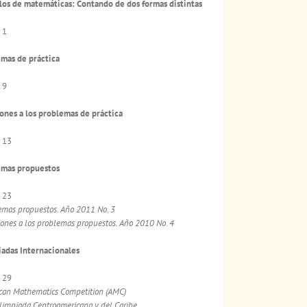
los de matemáticas: Contando de dos formas distintas
 1
mas de práctica
 9
ones a los problemas de práctica
 13
emas propuestos
 23
emas propuestos. Año 2011 No. 3
iones a los problemas propuestos. Año 2010 No. 4
adas Internacionales
 29
can Mathematics Competition (AMC)
Olimpiada Centroamericana y del Caribe