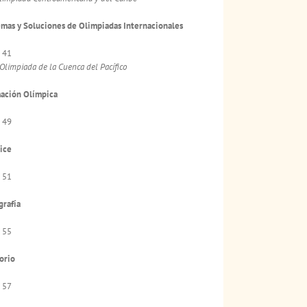
mas y Soluciones de Olimpiadas Internacionales
 41
 Olimpiada de la Cuenca del Pacífico
mación Olímpica
 49
ice
 51
grafía
 55
orio
 57