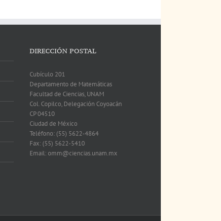
DIRECCIÓN POSTAL
Cubículo 201
Departamento de Matemáticas
Facultad de Ciencias, UNAM
Col. Copilco, Delegación Coyoacán
CP 04510
Ciudad de México
Teléfono: (55) 5622-4864
Fax: (55) 5622-5410
Email: omm@ciencias.unam.mx