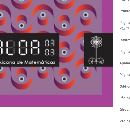
Proble
Página
-XXIII
Infor
Página
Apénd
Página
Biblio
Página
Direct
Página