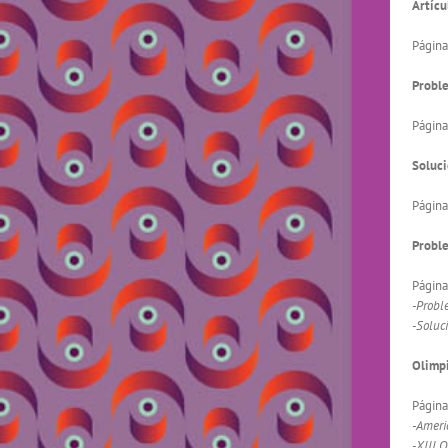
Artícu
Página
Proble
Página
Soluci
Página
Probl
Página
-Probl
-Soluc
Olimpi
Página
-Ameri
-XIII 