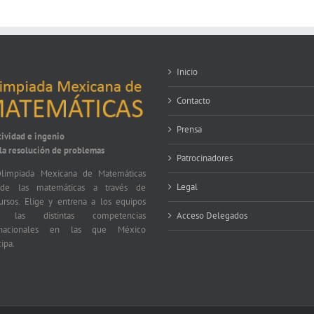
Inicio
Contacto
Prensa
tividad e ingenio
 la resolución de problemas
Patrocinadores
limpiada Mexicana de Matemáticas
Legal
nde las matemáticas a través de
ursos. Elige y entrena a los equipos
a las distintas competencias
Acceso Delegados
ernacionales en las que México
cipa.