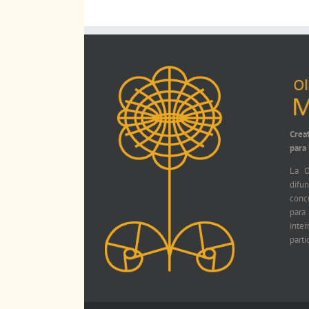
Crea
para
La O
difu
conc
par
int
parti