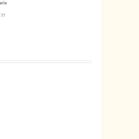
orio
 77