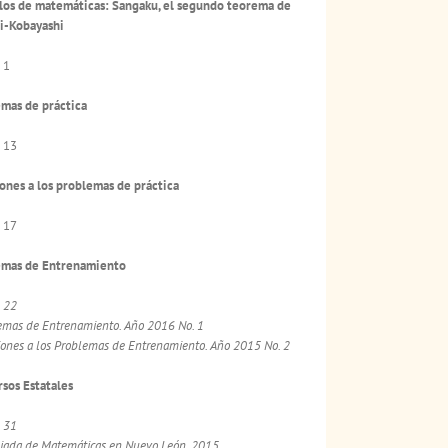
los de matemáticas: Sangaku, el segundo teorema de
i-Kobayashi
 1
mas de práctica
 13
ones a los problemas de práctica
 17
emas de Entrenamiento
a
22
emas de Entrenamiento. Año 2016 No. 1
iones a los Problemas de Entrenamiento. Año 2015 No. 2
sos Estatales
a
31
iada de Matemáticas en Nuevo León, 2015