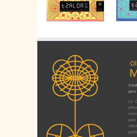
Crea
para
La O
difu
conc
par
int
parti