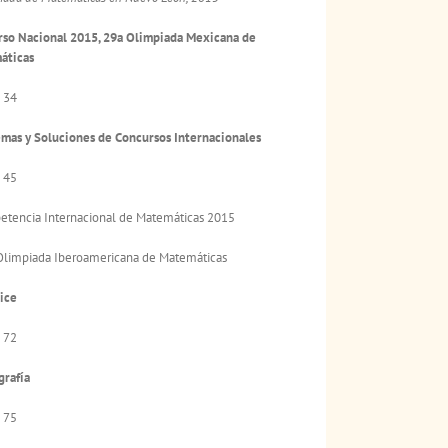
so Nacional 2015, 29a Olimpiada Mexicana de
áticas
 34
mas y Soluciones de Concursos Internacionales
 45
tencia Internacional de Matemáticas 2015
limpiada Iberoamericana de Matemáticas
ice
 72
grafía
 75