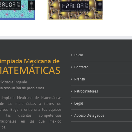
Inicio
Contacto
Prensa
tividad e ingenio
 la resolución de problemas
Patrocinadores
limpiada Mexicana de Matemáticas
Legal
nde las matemáticas a través de
ursos. Elige y entrena a los equipos
a las distintas competencias
Acceso Delegados
ernacionales en las que México
cipa.