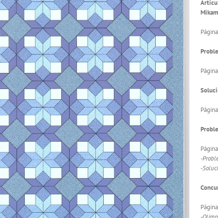
Artícu
Mikam
Página
Proble
Página
Soluci
Página
Probl
Págin
-Probl
-Soluc
Concur
Págin
-Olimp