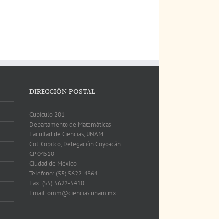
DIRECCIÓN POSTAL
Cubículo 201
Departamento de Matemáticas
Facultad de Ciencias, UNAM
Col. Copilco, Delegación Coyoacán
CP 04510
Ciudad de México
Teléfono: (55) 5622-4864
Fax: (55) 5622-5410
Email: omm@ciencias.unam.mx