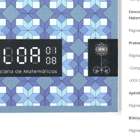
Concur
Matem
Página
Proble
Página
-Compe
-XXX O
Apénd
Página
Biblio
Página