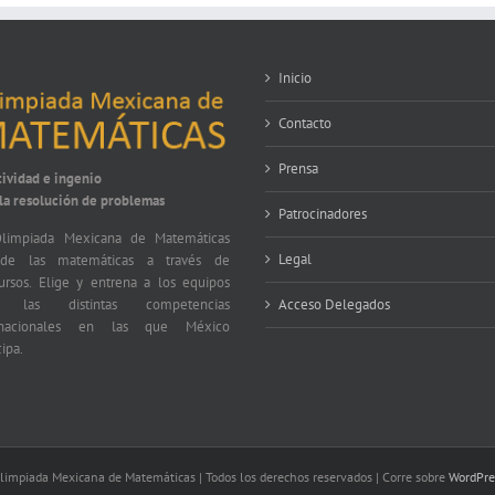
Inicio
Contacto
Prensa
tividad e ingenio
 la resolución de problemas
Patrocinadores
limpiada Mexicana de Matemáticas
Legal
nde las matemáticas a través de
ursos. Elige y entrena a los equipos
a las distintas competencias
Acceso Delegados
ernacionales en las que México
cipa.
impiada Mexicana de Matemáticas | Todos los derechos reservados | Corre sobre
WordPre