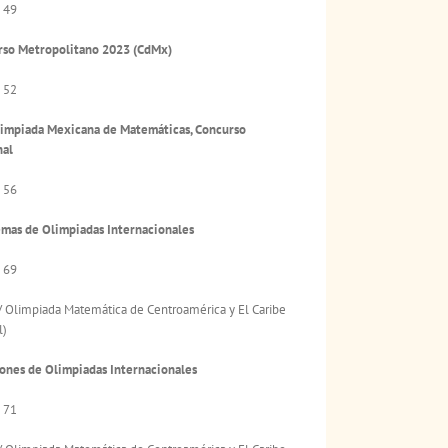
 49
rso Metropolitano 2023 (CdMx)
 52
limpiada Mexicana de Matemáticas, Concurso
nal
 56
mas de Olimpiadas Internacionales
 69
 Olimpiada Matemática de Centroamérica y El Caribe
l)
ones de Olimpiadas Internacionales
 71