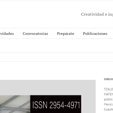
Creatividad e i
ividades
Convocatorias
Prepárate
Publicaciones
Inform
TZALO
MATEMÁ
public
Mexica
Cuauht