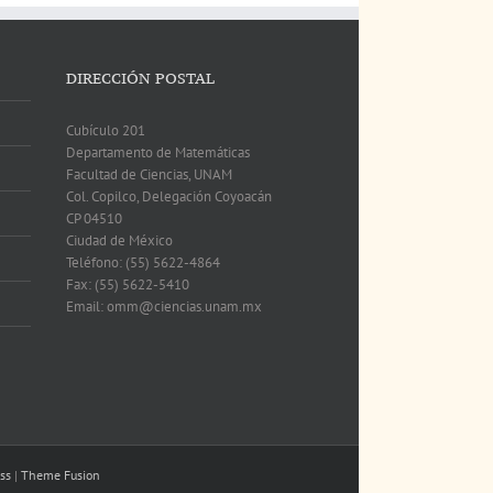
DIRECCIÓN POSTAL
Cubículo 201
Departamento de Matemáticas
Facultad de Ciencias, UNAM
Col. Copilco, Delegación Coyoacán
CP 04510
Ciudad de México
Teléfono: (55) 5622-4864
Fax: (55) 5622-5410
Email: omm@ciencias.unam.mx
ss
|
Theme Fusion