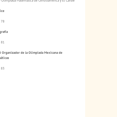
 Olimpiada Matemática de Centroamérica y El Caribe
ice
 78
grafía
 81
 Organizador de la Olimpiada Mexicana de
áticas
 83