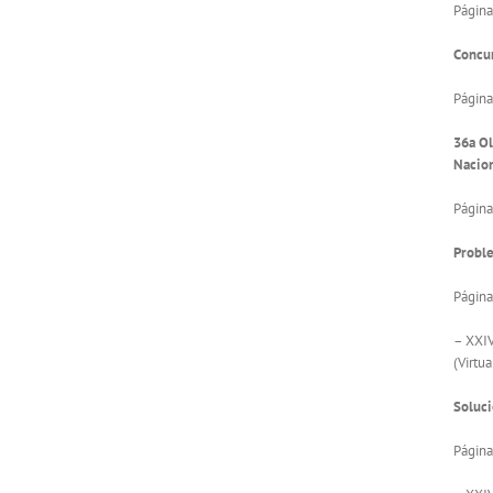
Página
Concu
Página
36a O
Nacio
Página
Proble
Página
– XXIV
(Virtua
Soluci
Página