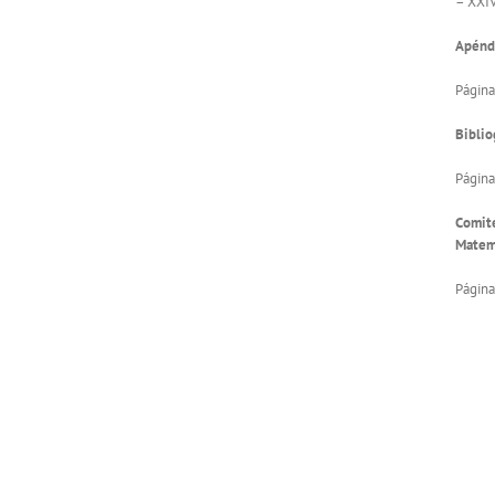
– XXIV
Apénd
Página
Biblio
Página
Comité
Matem
Página