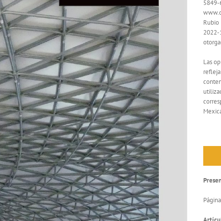
5849-
www.o
Rubio 
2022-
otorga
Las op
reflej
conten
utiliz
corres
Mexic
Prese
Página
Artícu