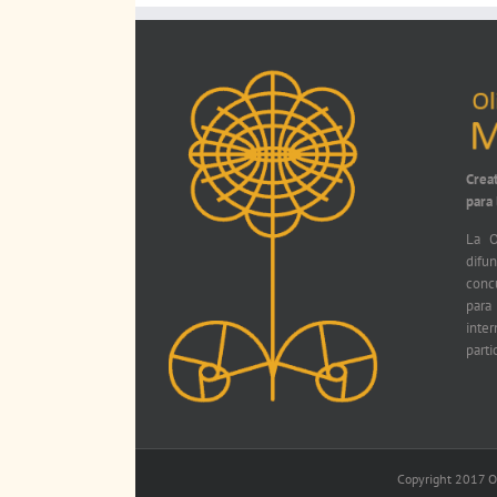
Crea
para
La O
difu
conc
par
int
parti
Copyright 2017 Ol