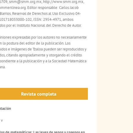
6709, smm@smm.org.mx,
http://www.smm.org.mx,
mmenlinea.org.
Editor responsable: Carlos Jacob
Barrios.
Reservas de Derechos al Uso Exclusivo 04-
101718033000-102,
ISSN: 2954-4971, ambos
dos por el Instituto Nacional del Derecho de Autor.
iniones expresadas por los autores no necesariamente
an la postura del editor de la publicación. Los
idos e imágenes de Tzaloa pueden ser reproducidos y
ados, citando apropiadamente y otorgando el crédito
pondiente a la publicación y a la Sociedad Matemática
ana.
Revista completa
ntación
 v
los de matemáticas: Las leyes de senos y cosenos en