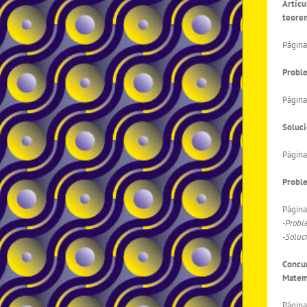
Artícu
teorem
Página
Proble
Página
Soluci
Página
Probl
Página
-Probl
-Soluc
Concur
Matem
Página