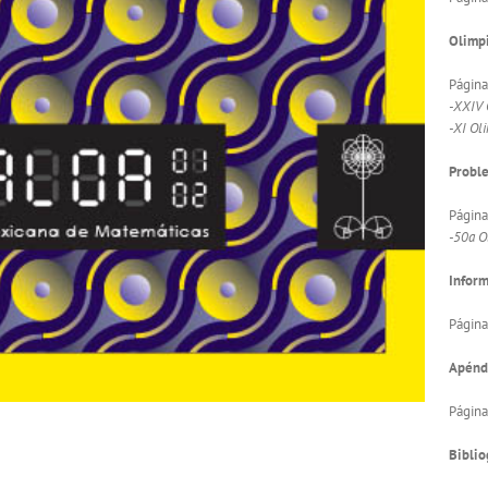
Olimpi
Página
-XXIV 
-XI Ol
Proble
Página
-50a O
Infor
Página
Apénd
Página
Biblio