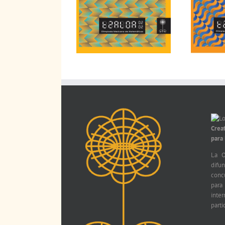
Crea
para
La O
difu
conc
par
int
parti