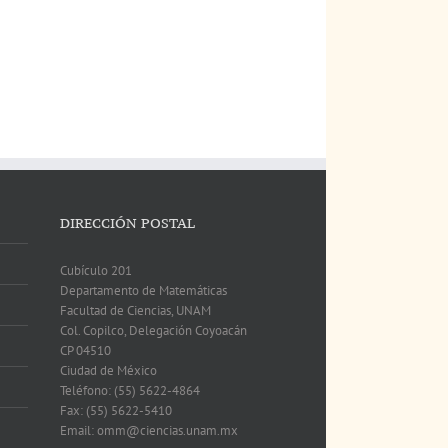
DIRECCIÓN POSTAL
Cubículo 201
Departamento de Matemáticas
Facultad de Ciencias, UNAM
Col. Copilco, Delegación Coyoacán
CP 04510
Ciudad de México
Teléfono: (55) 5622-4864
Fax: (55) 5622-5410
Email: omm@ciencias.unam.mx