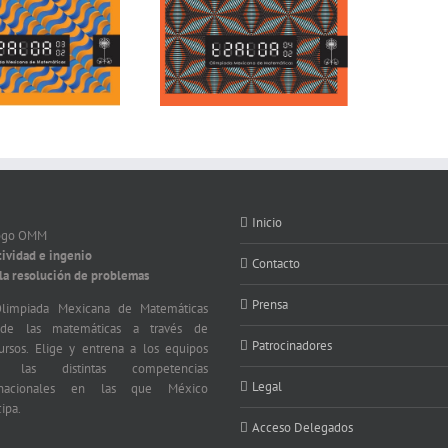
Inicio
tividad e ingenio
Contacto
 la resolución de problemas
Prensa
limpiada Mexicana de Matemáticas
nde las matemáticas a través de
Patrocinadores
ursos. Elige y entrena a los equipos
a las distintas competencias
Legal
ernacionales en las que México
cipa.
Acceso Delegados