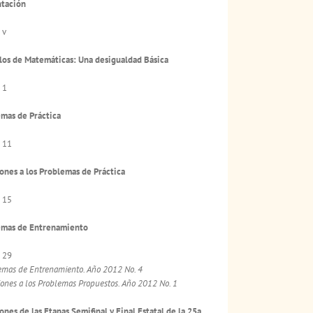
ntación
 v
los de Matemáticas: Una desigualdad Básica
 1
mas de Práctica
 11
ones a los Problemas de Práctica
 15
emas de Entrenamiento
 29
emas de Entrenamiento. Año 2012 No. 4
iones a los Problemas Propuestos. Año 2012 No. 1
ones de las Etapas Semifinal y Final Estatal de la 25a