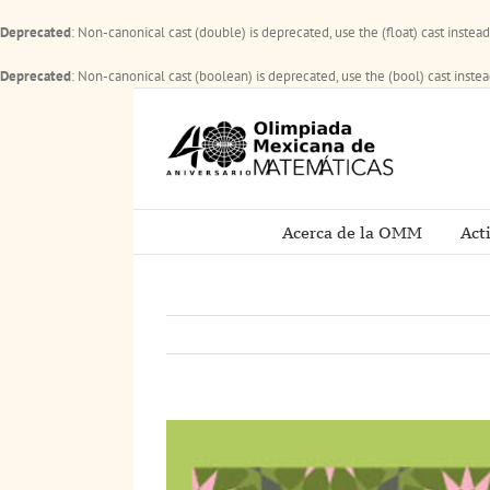
Deprecated
: Non-canonical cast (double) is deprecated, use the (float) cast instea
Deprecated
: Non-canonical cast (boolean) is deprecated, use the (bool) cast inste
Saltar
al
contenido
Acerca de la OMM
Act