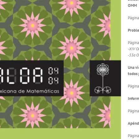
OMM
Página
Proble
Página
-XIV O
-53a O
Una vi
todos
Página
Infor
Página
Apénd
Página