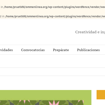
d in
/home/pruetkfd/ommenlinea.org/wp-content/plugins/wordfence/vendor/wor
ad in
/home/pruetkfd/ommenlinea.org/wp-content/plugins/wordfence/vendor/wo
Creatividad e i
ividades
Convocatorias
Prepárate
Publicaciones