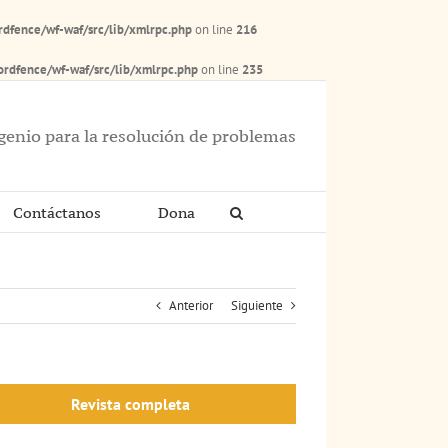
dfence/wf-waf/src/lib/xmlrpc.php
on line
216
rdfence/wf-waf/src/lib/xmlrpc.php
on line
235
ngenio para la resolución de problemas
Contáctanos
Dona
Anterior
Siguiente
Revista completa