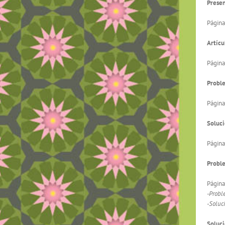
Prese
Página
Artícu
Página
Proble
Página
Soluci
Página
Probl
Página
-Probl
-Soluc
Soluci