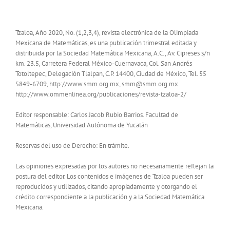
Tzaloa, Año 2020, No. (1,2,3,4), revista electrónica de la Olimpiada
Mexicana de Matemáticas, es una publicación trimestral editada y
distribuida por la Sociedad Matemática Mexicana, A.C., Av. Cipreses s/n
km. 23.5, Carretera Federal México-Cuernavaca, Col. San Andrés
Totoltepec, Delegación Tlalpan, C.P. 14400, Ciudad de México, Tel. 55
5849-6709, http://www.smm.org.mx, smm@smm.org.mx.
http://www.ommenlinea.org/publicaciones/revista-tzaloa-2/
Editor responsable: Carlos Jacob Rubio Barrios. Facultad de
Matemáticas, Universidad Autónoma de Yucatán
Reservas del uso de Derecho: En trámite.
Las opiniones expresadas por los autores no necesariamente reflejan la
postura del editor. Los contenidos e imágenes de Tzaloa pueden ser
reproducidos y utilizados, citando apropiadamente y otorgando el
crédito correspondiente a la publicación y a la Sociedad Matemática
Mexicana.