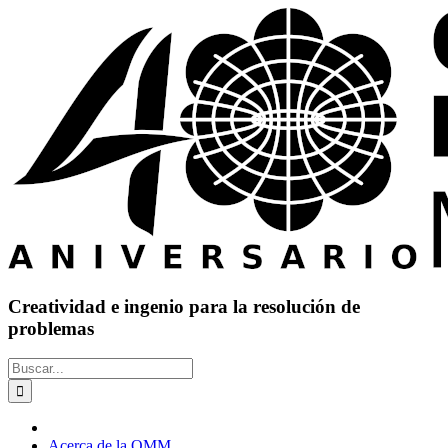
Saltar
al
contenido
Creatividad e ingenio para la resolución de
problemas
Buscar:
Acerca de la OMM