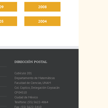
09
2008
05
2004
DIRECCIÓN POSTAL
Cubículo 201
Departamento de Matemáticas
Facultad de Ciencias, UNAM
Col. Copilco, Delegación Coyoacán
CP 04510
Ciudad de México
Teléfono: (55) 5622-4864
Fax: (55) 5622-5410