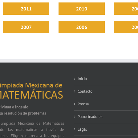
2011
2010
20
2007
2006
20
Inicio
Contacto
Prensa
tividad e ingenio
 la resolución de problemas
Patrocinadores
limpiada Mexicana de Matemáticas
Legal
nde las matemáticas a través de
ursos. Elige y entrena a los equipos