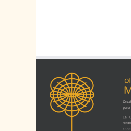
Crea
para
La O
difu
conc