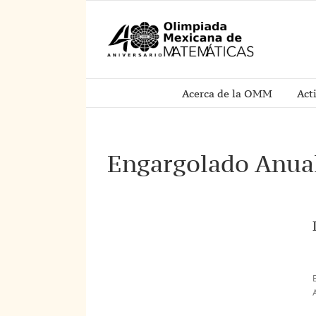
Saltar
al
contenido
Acerca de la OMM
Act
Engargolado Anua