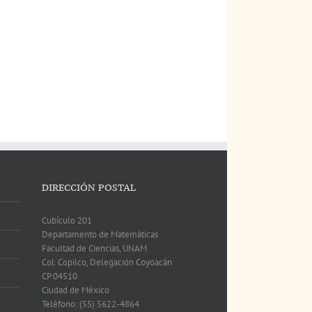
DIRECCIÓN POSTAL
Cubículo 201
Departamento de Matemáticas
Facultad de Ciencias, UNAM
Col. Copilco, Delegación Coyoacán
CP 04510
Ciudad de México
Teléfono: (55) 5622-4864