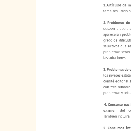
1. Artículos de 
tema, resultado o
2. Problemas de 
deseen preparars
aparecerán probl
grado de dificul
selectivos que r
problemas serán 
las soluciones.
3. Problemas de 
los niveles estata
comité editorial 
con tres números
problemas y sol
4. Concurso naci
examen del con
También incluirá 
5. Concursos in