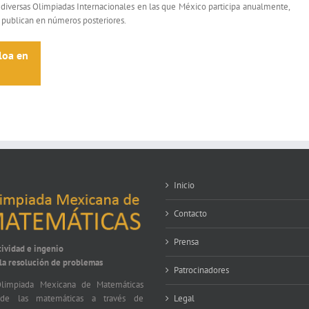
diversas Olimpiadas Internacionales en las que México participa anualmente,
 publican en números posteriores.
loa en
Inicio
Contacto
Prensa
tividad e ingenio
 la resolución de problemas
Patrocinadores
limpiada Mexicana de Matemáticas
Legal
nde las matemáticas a través de