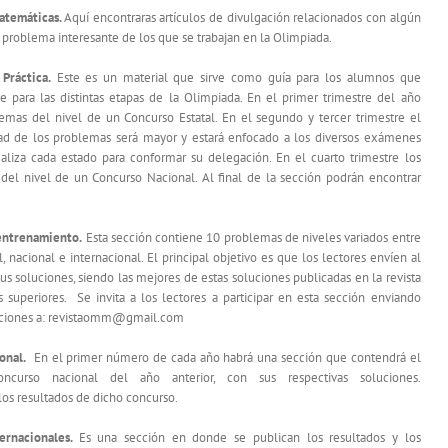
matemáticas.
Aquí encontraras artículos de divulgación relacionados con algún
 problema interesante de los que se trabajan en la Olimpiada.
Práctica.
Este es un material que sirve como guía para los alumnos que
e para las distintas etapas de la Olimpiada. En el primer trimestre del año
emas del nivel de un Concurso Estatal. En el segundo y tercer trimestre el
tad de los problemas será mayor y estará enfocado a los diversos exámenes
ealiza cada estado para conformar su delegación. En el cuarto trimestre los
del nivel de un Concurso Nacional. Al final de la sección podrán encontrar
entrenamiento.
Esta sección contiene 10 problemas de niveles variados entre
l, nacional e internacional. El principal objetivo es que los lectores envíen al
sus soluciones, siendo las mejores de estas soluciones publicadas en la revista
 superiores. Se invita a los lectores a participar en esta sección enviando
uciones a: revistaomm@gmail.com
onal.
En el primer número de cada año habrá una sección que contendrá el
curso nacional del año anterior, con sus respectivas soluciones.
los resultados de dicho concurso.
ternacionales.
Es una sección en donde se publican los resultados y los