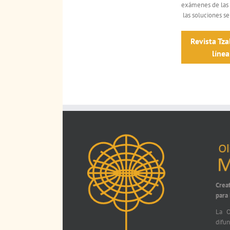
exámenes de las 
las soluciones se
Revista Tza
línea
Crea
para
La O
difu