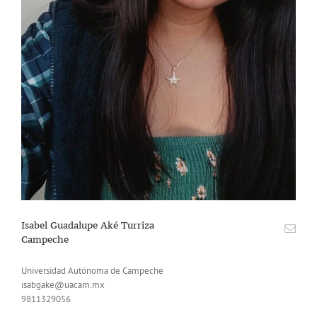
Isabel Guadalupe Aké Turriza
Campeche
Universidad Autónoma de Campeche
isabgake@uacam.mx
9811329056