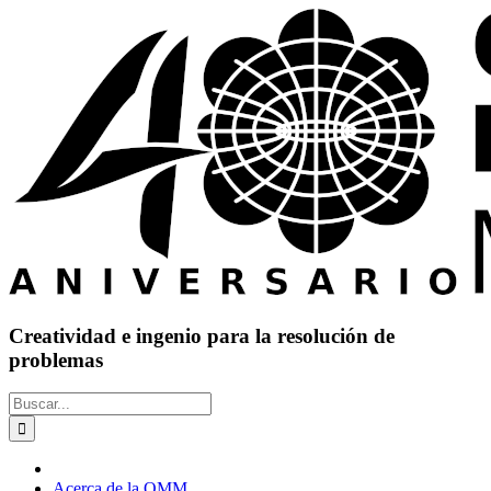
Saltar
al
contenido
Creatividad e ingenio para la resolución de
problemas
Buscar:
Acerca de la OMM