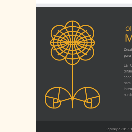
Crea
para
La O
difu
conc
par
int
parti
Copyright 2017 Ol