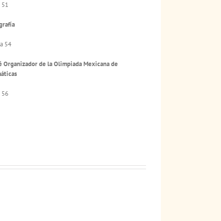
 51
grafía
a 54
 Organizador de la Olimpiada Mexicana de
áticas
 56