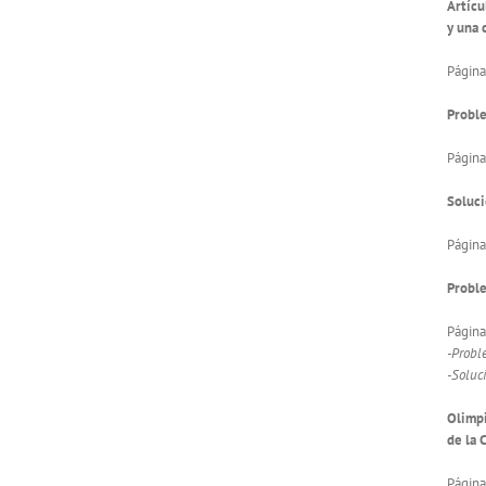
Artícu
y una 
Página
Proble
Página
Soluci
Página
Probl
Págin
-Probl
-Soluc
Olimpi
de la 
Págin