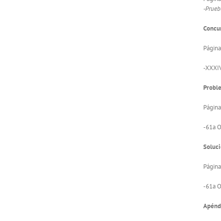
-Prueba
Concur
Página
-XXXIV
Proble
Página
-61a O
Soluci
Página
-61a O
Apénd