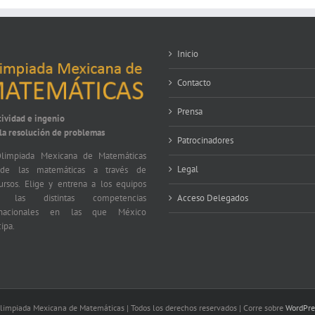
Inicio
Contacto
Prensa
tividad e ingenio
 la resolución de problemas
Patrocinadores
limpiada Mexicana de Matemáticas
Legal
nde las matemáticas a través de
ursos. Elige y entrena a los equipos
a las distintas competencias
Acceso Delegados
ernacionales en las que México
cipa.
impiada Mexicana de Matemáticas | Todos los derechos reservados | Corre sobre
WordPre