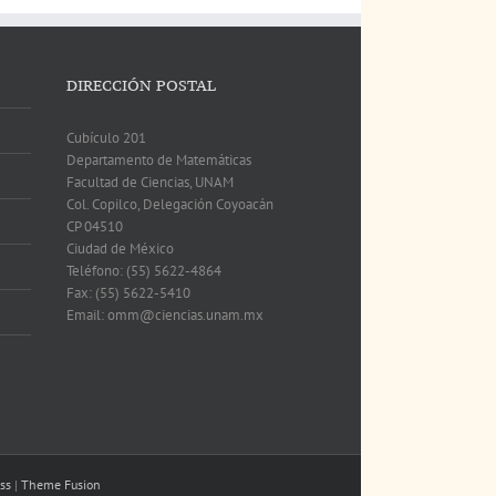
DIRECCIÓN POSTAL
Cubículo 201
Departamento de Matemáticas
Facultad de Ciencias, UNAM
Col. Copilco, Delegación Coyoacán
CP 04510
Ciudad de México
Teléfono: (55) 5622-4864
Fax: (55) 5622-5410
Email: omm@ciencias.unam.mx
ss
|
Theme Fusion