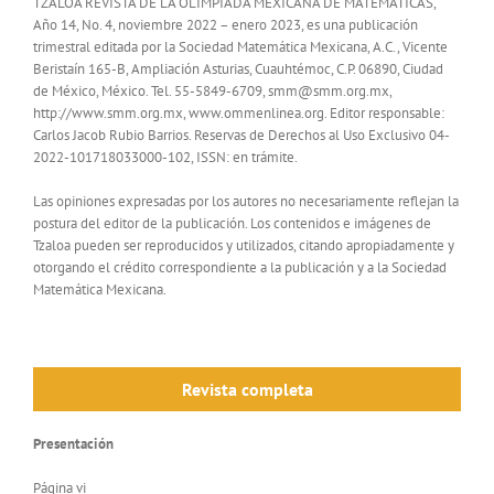
TZALOA REVISTA DE LA OLIMPIADA MEXICANA DE MATEMÁTICAS,
Año 14, No. 4, noviembre 2022 – enero 2023, es una publicación
trimestral editada por la Sociedad Matemática Mexicana, A.C., Vicente
Beristaín 165-B, Ampliación Asturias, Cuauhtémoc, C.P. 06890, Ciudad
de México, México. Tel. 55-5849-6709, smm@smm.org.mx,
http://www.smm.org.mx,
www.ommenlinea.org.
Editor responsable:
Carlos Jacob Rubio Barrios.
Reservas de Derechos al Uso Exclusivo 04-
2022-101718033000-102,
ISSN: en trámite.
Las opiniones expresadas por los autores no necesariamente reflejan la
postura del editor de la publicación. Los contenidos e imágenes de
Tzaloa pueden ser reproducidos y utilizados, citando apropiadamente y
otorgando el crédito correspondiente a la publicación y a la Sociedad
Matemática Mexicana.
Revista completa
Presentación
Página vi