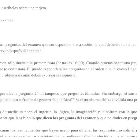
escríbelas sobre una tarjeta.
l examen.
las preguntas del examen que correspondan a esa sesión, la cual deberás mantener h
servar después del examen.
en sólo durante la primera hora (hasta las 10:00). Cuando quieras hacer una preg
 se te contestará. El jurado responderá las preguntas en el orden que le vayan lleg
l problema o como debes expresar la respuesta.
que dice la pregunta 2”, ni tampoco que preguntes fórmulas. Sin embargo, sí son a
puedo usar métodos de geometría analítica?” Si el jurado considera inválida una pre
de medir un poco el ingenio, la lógica, la imaginación y la soltura con la que
nte que leas bien lo que dicen las preguntas del examen y que no dudes en pregu
carán los razonamientos que hayas usado para obtener las respuestas, no sólo el 
edianamente correctos y a intentos que pudieran haber conducido a una solución co