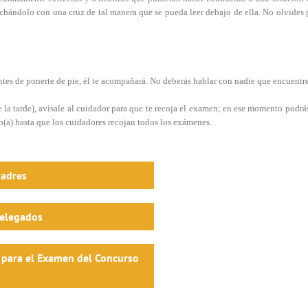
hándolo con una cruz de tal manera que se pueda leer debajo de ella. No olvides p
 antes de ponerte de pie, él te acompañará. No deberás hablar con nadie que encuentr
la tarde), avísale al cuidador para que te recoja el examen; en ese momento podrás sa
o(a) hasta que los cuidadores recojan todos los exámenes.
padres
elegados
 para el Examen del Concurso