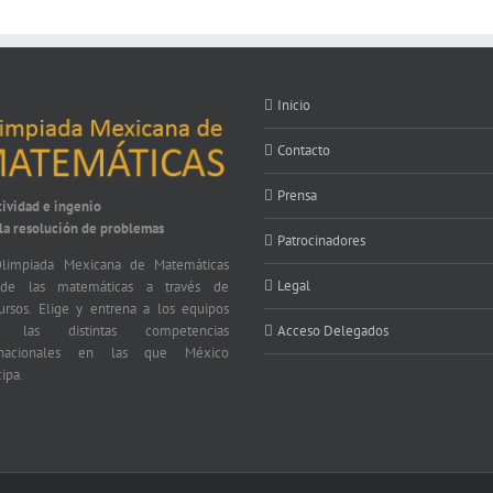
Inicio
Contacto
Prensa
tividad e ingenio
 la resolución de problemas
Patrocinadores
limpiada Mexicana de Matemáticas
Legal
nde las matemáticas a través de
ursos. Elige y entrena a los equipos
a las distintas competencias
Acceso Delegados
ernacionales en las que México
cipa.