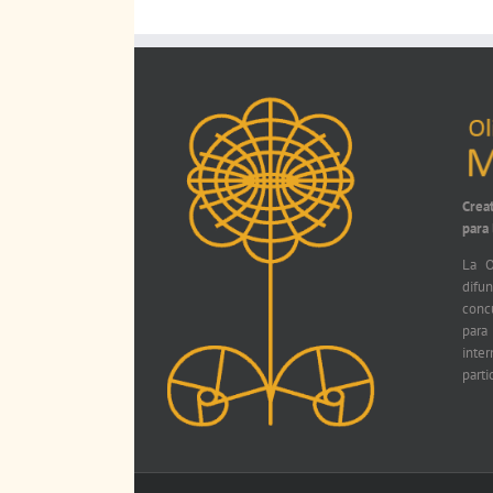
Crea
para
La O
difu
conc
par
int
parti