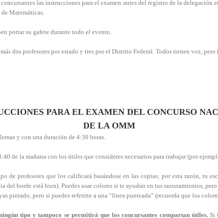
concursantes las instrucciones para el examen antes del registro de la delegación 
a de Matemáticas.
en portar su gafete durante todo el evento.
más dos profesores por estado y tres por el Distrito Federal. Todos tienen voz, pero
UCCIONES PARA EL EXAMEN DEL CONCURSO NA
DE LA OMM
blemas y con una duración de 4:30 horas.
:40 de la mañana con los útiles que consideres necesarios para trabajar (por ejemplo
 de profesores que los calificará basándose en las copias; por esta razón, tu escr
ia del borde está bien). Puedes usar colores si te ayudan en tus razonamientos, pero 
yas pintado, pero si puedes referirte a una “línea punteada” (recuerda que los colore
 ningún tipo y tampoco se permitirá que los concursantes compartan útiles.
Si 