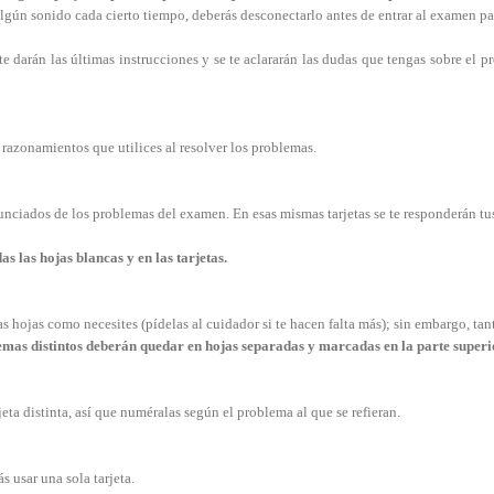
 algún sonido cada cierto tiempo, deberás desconectarlo antes de entrar al examen p
 te darán las últimas instrucciones y se te aclararán las dudas que tengas sobre el 
 razonamientos que utilices al resolver los problemas.
nunciados de los problemas del examen. En esas mismas tarjetas se te responderán tu
s las hojas blancas y en las tarjetas.
s hojas como necesites (pídelas al cuidador si te hacen falta más); sin embargo, tan
blemas distintos deberán quedar en hojas separadas y marcadas en la parte super
eta distinta, así que numéralas según el problema al que se refieran.
 usar una sola tarjeta.