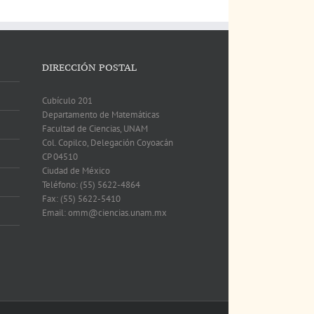
DIRECCIÓN POSTAL
Cubículo 201
Departamento de Matemáticas
Facultad de Ciencias, UNAM
Col. Copilco, Delegación Coyoacán
CP 04510
Ciudad de México
Teléfono: (55) 5622-4864
Fax: (55) 5622-5410
Email: omm@ciencias.unam.mx