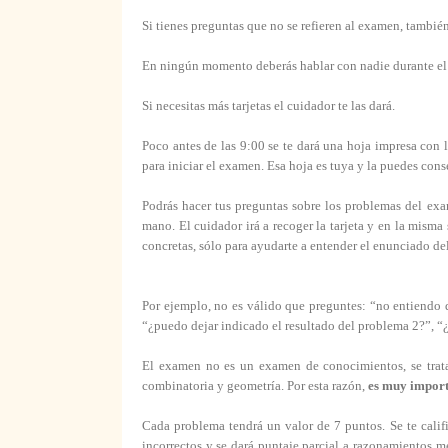
Si tienes preguntas que no se refieren al examen, también 
En ningún momento deberás hablar con nadie durante e
Si necesitas más tarjetas el cuidador te las dará.
Poco antes de las 9:00 se te dará una hoja impresa con 
para iniciar el examen. Esa hoja es tuya y la puedes con
Podrás hacer tus preguntas sobre los problemas del exam
mano. El cuidador irá a recoger la tarjeta y en la misma
concretas, sólo para ayudarte a entender el enunciado de
Por ejemplo, no es válido que preguntes: “no entiendo 
“¿puedo dejar indicado el resultado del problema 2?”, “¿
El examen no es un examen de conocimientos, se trata 
combinatoria y geometría. Por esta razón,
es muy importa
Cada problema tendrá un valor de 7 puntos. Se te califi
incorrectos y se dará puntaje parcial a razonamientos m