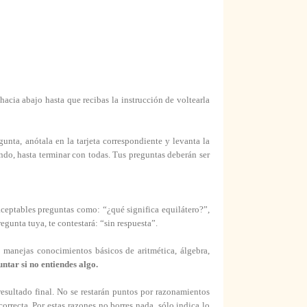
acia abajo hasta que recibas la instrucción de voltearla
unta, anótala en la tarjeta correspondiente y levanta la
ando, hasta terminar con todas. Tus preguntas deberán ser
ceptables preguntas como: “¿qué significa equilátero?”,
gunta tuya, te contestará: “sin respuesta”.
 manejas conocimientos básicos de aritmética, álgebra,
ntar si no entiendes algo.
resultado final. No se restarán puntos por razonamientos
rrecta. Por estas razones no borres nada, sólo indica lo