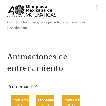
Saltar
al
contenido
Creatividad e ingenio para la resolución de
problemas
Animaciones de
entrenamiento
Problemas 1-4
Problemas
Problemas
Problemas
5-8
9-12
13-16