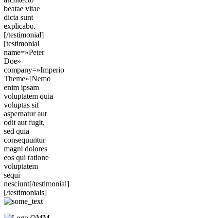
beatae vitae
dicta sunt
explicabo.
[/testimonial]
[testimonial
name=»Peter
Doe»
company=»Imperio
Theme»]Nemo
enim ipsam
voluptatem quia
voluptas sit
aspernatur aut
odit aut fugit,
sed quia
consequuntur
magni dolores
eos qui ratione
voluptatem
sequi
nesciunt[/testimonial]
[/testimonials]