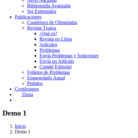
Nivel Nacional
Bibliografía Avanzada
Ser Entrenador
Publicaciones
Cuadernos de Olimpiadas
Revista Tzaloa
¿Qué es?
Revista en Línea
Artículos
Problemas
Envía Problemas y Soluciones
Envía un Artículo
Comité Editorial
Folletos de Problemas
Engargolado Anual
Pedidos
Contáctanos
Dona
Demo 1
Inicio
Demo 1