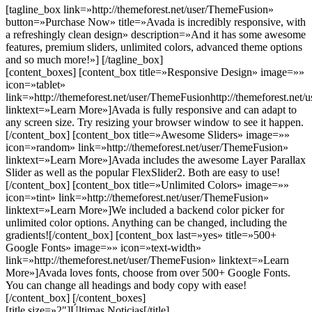
[tagline_box link=»http://themeforest.net/user/ThemeFusion»
button=»Purchase Now» title=»Avada is incredibly responsive, with
a refreshingly clean design» description=»And it has some awesome
features, premium sliders, unlimited colors, advanced theme options
and so much more!»] [/tagline_box]
[content_boxes] [content_box title=»Responsive Design» image=»»
icon=»tablet»
link=»http://themeforest.net/user/ThemeFusionhttp://themeforest.net
linktext=»Learn More»]Avada is fully responsive and can adapt to
any screen size. Try resizing your browser window to see it happen.
[/content_box] [content_box title=»Awesome Sliders» image=»»
icon=»random» link=»http://themeforest.net/user/ThemeFusion»
linktext=»Learn More»]Avada includes the awesome Layer Parallax
Slider as well as the popular FlexSlider2. Both are easy to use!
[/content_box] [content_box title=»Unlimited Colors» image=»»
icon=»tint» link=»http://themeforest.net/user/ThemeFusion»
linktext=»Learn More»]We included a backend color picker for
unlimited color options. Anything can be changed, including the
gradients![/content_box] [content_box last=»yes» title=»500+
Google Fonts» image=»» icon=»text-width»
link=»http://themeforest.net/user/ThemeFusion» linktext=»Learn
More»]Avada loves fonts, choose from over 500+ Google Fonts.
You can change all headings and body copy with ease!
[/content_box] [/content_boxes]
[title size=»2″]Últimas Noticias[/title]