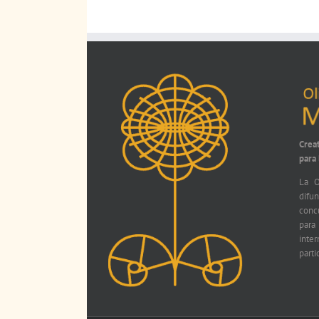
Crea
para
La O
difu
conc
par
int
parti