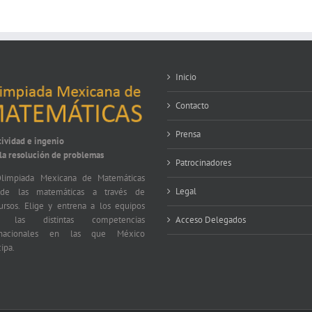
Inicio
Contacto
Prensa
tividad e ingenio
 la resolución de problemas
Patrocinadores
limpiada Mexicana de Matemáticas
Legal
nde las matemáticas a través de
ursos. Elige y entrena a los equipos
a las distintas competencias
Acceso Delegados
ernacionales en las que México
cipa.