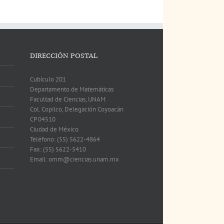
DIRECCIÓN POSTAL
Cubículo 201
Departamento de Matemáticas
Facultad de Ciencias, UNAM
Col. Copilco, Delegación Coyoacán
CP 04510
Ciudad de México
Teléfono: (55) 5622-4864
Fax: (55) 5622-5410
Email: omm@ciencias.unam.mx