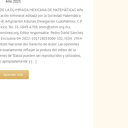
Año 2025
TA DE LA OLIMPIADA MEXICANA DE MATEMÁTICAS Año
cación trimestral editada por la Sociedad Matemática
5-B, Ampliación Asturias, Delegación Cuauhtémoc, C.P.
México. Tel. 55-5849-6709, smm@smm.org.mx,
inea.org. Editor responsable: Pedro David Sánchez
so Exclusivo 04-2022-101718033000-102, ISSN: 2954-
ituto Nacional del Derecho de Autor. Las opiniones
ecesariamente reflejan la postura del editor de la
enes de Tzaloa pueden ser reproducidos y utilizados,
o apropiadamente y [...]
Aprender más