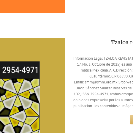
Tzaloa 
Información Legal TZALOA REVIST
17, No. 3, Octubre de 2025) es una 
mática Mexicana, A. C.Dirección:
Cuauhtémoc, C.P. 06890, C
Email: smm@smm.org.mx Sitio web:
David Sánchez Salazar. Reservas d
102, ISSN 2954-4971, ambos otorgado
opiniones expresadas por los autores 
publicación. Los contenidos e imágene