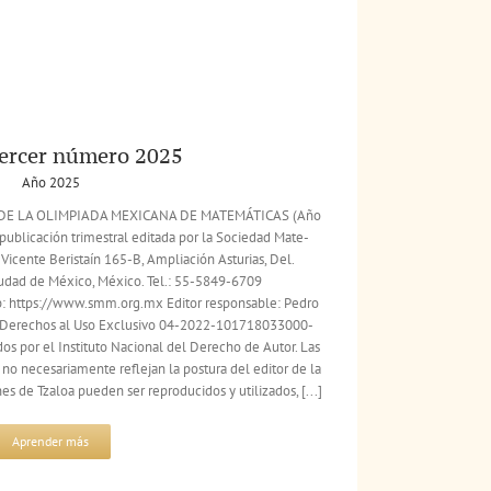
tercer número 2025
Año 2025
A DE LA OLIMPIADA MEXICANA DE MATEMÁTICAS (Año
publicación trimestral editada por la Sociedad Mate-
 Vicente Beristaín 165-B, Ampliación Asturias, Del.
iudad de México, México. Tel.: 55-5849-6709
 https://www.smm.org.mx Editor responsable: Pedro
e Derechos al Uso Exclusivo 04-2022-101718033000-
s por el Instituto Nacional del Derecho de Autor. Las
no necesariamente reflejan la postura del editor de la
s de Tzaloa pueden ser reproducidos y utilizados, [...]
Aprender más