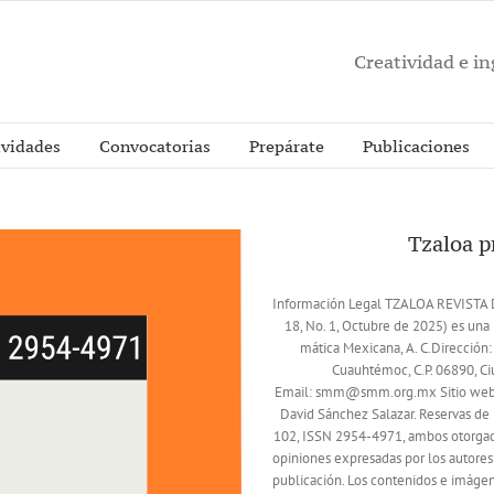
Creatividad e i
ividades
Convocatorias
Prepárate
Publicaciones
Tzaloa 
Información Legal TZALOA REVIST
18, No. 1, Octubre de 2025) es una 
mática Mexicana, A. C.Dirección:
Cuauhtémoc, C.P. 06890, C
Email: smm@smm.org.mx Sitio web:
David Sánchez Salazar. Reservas d
102, ISSN 2954-4971, ambos otorgado
opiniones expresadas por los autores 
publicación. Los contenidos e imágene