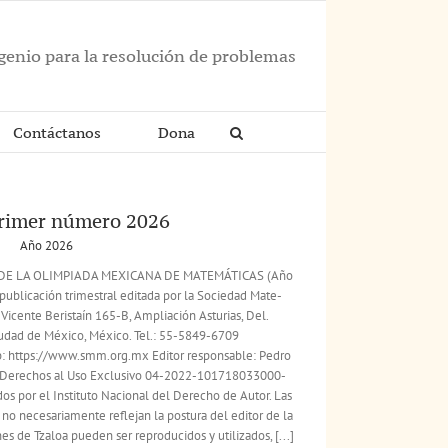
ngenio para la resolución de problemas
Contáctanos
Dona
primer número 2026
Año 2026
A DE LA OLIMPIADA MEXICANA DE MATEMÁTICAS (Año
publicación trimestral editada por la Sociedad Mate-
 Vicente Beristaín 165-B, Ampliación Asturias, Del.
iudad de México, México. Tel.: 55-5849-6709
 https://www.smm.org.mx Editor responsable: Pedro
e Derechos al Uso Exclusivo 04-2022-101718033000-
s por el Instituto Nacional del Derecho de Autor. Las
no necesariamente reflejan la postura del editor de la
s de Tzaloa pueden ser reproducidos y utilizados, [...]