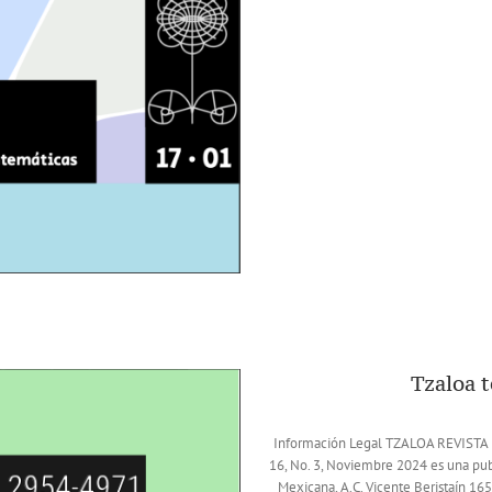
Tzaloa 
Información Legal TZALOA REVIS
16, No. 3, Noviembre 2024 es una pub
Mexicana, A.C. Vicente Beristaín 16