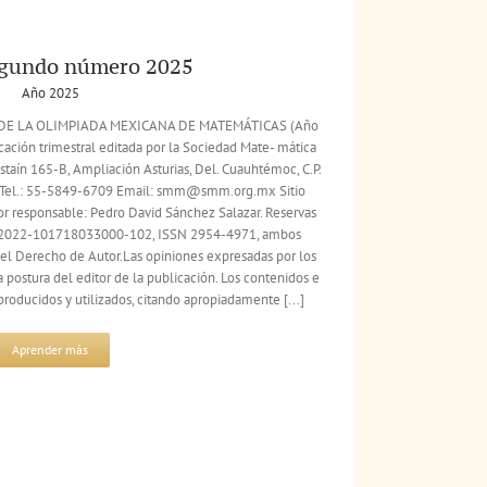
egundo número 2025
Año 2025
A DE LA OLIMPIADA MEXICANA DE MATEMÁTICAS (Año
icación trimestral editada por la Sociedad Mate- mática
istaín 165-B, Ampliación Asturias, Del. Cuauhtémoc, C.P.
. Tel.: 55-5849-6709 Email: smm@smm.org.mx Sitio
 responsable: Pedro David Sánchez Salazar. Reservas
4-2022-101718033000-102, ISSN 2954-4971, ambos
del Derecho de Autor.Las opiniones expresadas por los
 postura del editor de la publicación. Los contenidos e
oducidos y utilizados, citando apropiadamente [...]
Aprender más