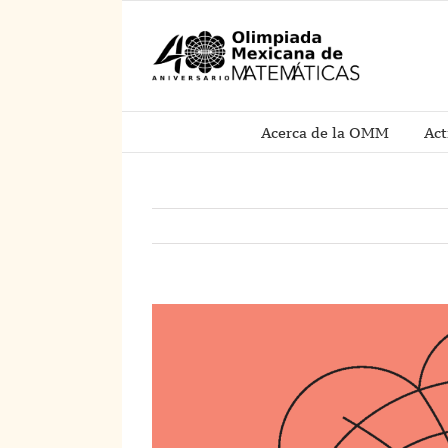
Saltar
al
contenido
Acerca de la OMM
Act