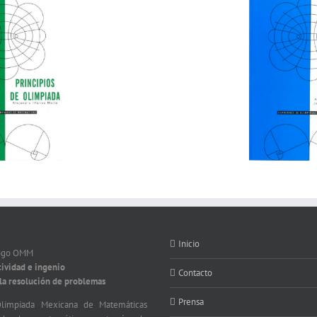
Inicio
tividad e ingenio
Contacto
 la resolución de problemas
Prensa
limpiada Mexicana de Matemáticas