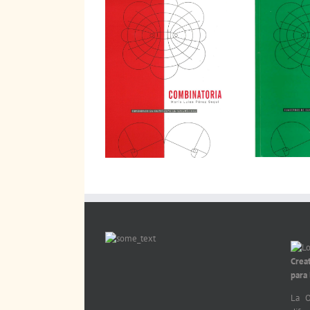
Crea
para
La O