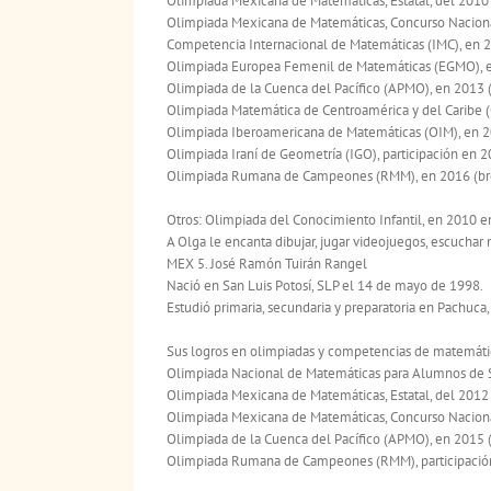
Olimpiada Mexicana de Matemáticas, Estatal, del 2010 
Olimpiada Mexicana de Matemáticas, Concurso Nacional,
Competencia Internacional de Matemáticas (IMC), en 2
Olimpiada Europea Femenil de Matemáticas (EGMO), en
Olimpiada de la Cuenca del Pacífico (APMO), en 2013 (
Olimpiada Matemática de Centroamérica y del Caribe (
Olimpiada Iberoamericana de Matemáticas (OIM), en 2
Olimpiada Iraní de Geometría (IGO), participación en 2
Olimpiada Rumana de Campeones (RMM), en 2016 (br
Otros: Olimpiada del Conocimiento Infantil, en 2010 
A Olga le encanta dibujar, jugar videojuegos, escuchar
MEX 5. José Ramón Tuirán Rangel
Nació en San Luis Potosí, SLP el 14 de mayo de 1998.
Estudió primaria, secundaria y preparatoria en Pachuca,
Sus logros en olimpiadas y competencias de matemátic
Olimpiada Nacional de Matemáticas para Alumnos de Se
Olimpiada Mexicana de Matemáticas, Estatal, del 2012 
Olimpiada Mexicana de Matemáticas, Concurso Nacional
Olimpiada de la Cuenca del Pacífico (APMO), en 2015 (
Olimpiada Rumana de Campeones (RMM), participació