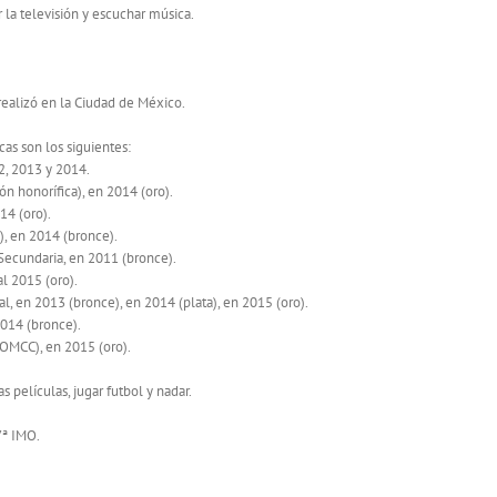
 la televisión y escuchar música.
 realizó en la Ciudad de México.
as son los siguientes:
2, 2013 y 2014.
 honorífica), en 2014 (oro).
14 (oro).
, en 2014 (bronce).
ecundaria, en 2011 (bronce).
l 2015 (oro).
 en 2013 (bronce), en 2014 (plata), en 2015 (oro).
014 (bronce).
OMCC), en 2015 (oro).
as películas, jugar futbol y nadar.
7ª IMO.