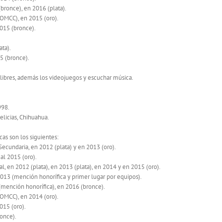
bronce), en 2016 (plata).
OMCC), en 2015 (oro).
015 (bronce).
ta).
5 (bronce).
 libres, además los videojuegos y escuchar música.
998.
elicias, Chihuahua.
as son los siguientes:
cundaria, en 2012 (plata) y en 2013 (oro).
al 2015 (oro).
 en 2012 (plata), en 2013 (plata), en 2014 y en 2015 (oro).
013 (mención honorífica y primer lugar por equipos).
mención honorífica), en 2016 (bronce).
OMCC), en 2014 (oro).
015 (oro).
once).