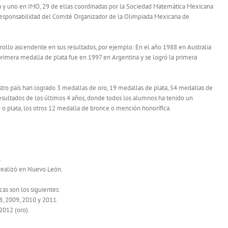
ta y uno en IMO, 29 de ellas coordinadas por la Sociedad Matemática Mexicana
responsabilidad del Comité Organizador de la Olimpiada Mexicana de
rollo ascendente en sus resultados, por ejemplo: En el año 1988 en Australia
primera medalla de plata fue en 1997 en Argentina y se logró la primera
stro país han logrado 3 medallas de oro, 19 medallas de plata, 54 medallas de
resultados de los últimos 4 años, donde todos los alumnos ha tenido un
o plata, los otros 12 medalla de bronce o mención honorífica.
.
 realizó en Nuevo León.
as son los siguientes:
8, 2009, 2010 y 2011.
2012 (oro).