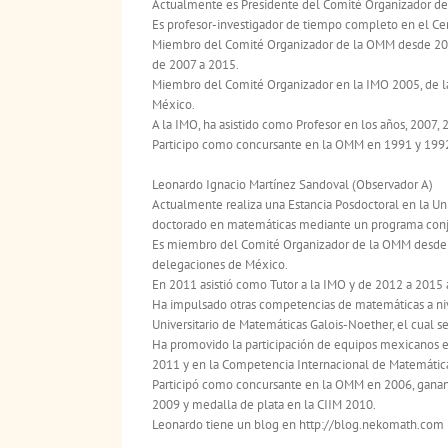
Actualmente es Presidente del Comité Organizador d
Es profesor-investigador de tiempo completo en el Cen
Miembro del Comité Organizador de la OMM desde 200
de 2007 a 2015.
Miembro del Comité Organizador en la IMO 2005, de la
México.
A la IMO, ha asistido como Profesor en los años, 2007,
Participo como concursante en la OMM en 1991 y 1992
Leonardo Ignacio Martínez Sandoval (Observador A)
Actualmente realiza una Estancia Posdoctoral en la Un
doctorado en matemáticas mediante un programa conjun
Es miembro del Comité Organizador de la OMM desde 
delegaciones de México.
En 2011 asistió como Tutor a la IMO y de 2012 a 2015 
Ha impulsado otras competencias de matemáticas a nive
Universitario de Matemáticas Galois-Noether, el cual s
Ha promovido la participación de equipos mexicanos e
2011 y en la Competencia Internacional de Matemátic
Participó como concursante en la OMM en 2006, ganand
2009 y medalla de plata en la CIIM 2010.
Leonardo tiene un blog en http://blog.nekomath.com