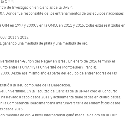
e la OMM.
tro de Investigación en Ciencias de la UAEM.
7. Donde fue responsable de los entrenamientos de los equipos nacionales
 OIM en 1997 y 2009, y en la OMCC en 2011 y 2015, todas estas realizadas en
 2009, 2013 y 2015.
, ganando una medalla de plata y una medalla de oro.
iversidad Ben-Gurion del Negev en Israel. En enero de 2016 terminó el
to entre la UNAM y la Université de Montpellier (Francia).
2009. Desde ese mismo año es parte del equipo de entrenadores de las
asistió a la IMO como Jefe de la Delegación.
l universitario. En la Facultad de Ciencias de la UNAM creo el Concurso
e ha llevado a cabo desde 2011 y actualmente tiene sedes en cuatro países.
n la Competencia Iberoamericana Interuniversitaria de Matemáticas desde
as desde 2013.
o medalla de oro. A nivel internacional ganó medalla de oro en la CIIM