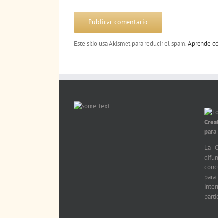
Este sitio usa Akismet para reducir el spam.
Aprende có
Crea
para
La O
difu
conc
par
int
parti