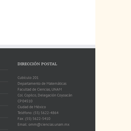
DIRECCIÓN POSTAL
Cubículo 201
Departamento de Matemáticas
Facultad de Ciencias, UNAM
Col. Copilco, Delegación Coyoacán
CP 04510
Ciudad de México
Teléfono: (55) 5622-4864
Fax: (55) 5622-5410
Email: omm@ciencias.unam.mx