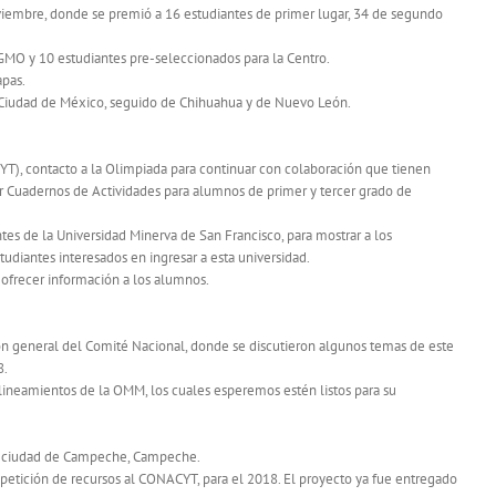
viembre, donde se premió a 16 estudiantes de primer lugar, 34 de segundo
EGMO y 10 estudiantes pre-seleccionados para la Centro.
apas.
a Ciudad de México, seguido de Chihuahua y de Nuevo León.
YT), contacto a la Olimpiada para continuar con colaboración que tienen
r Cuadernos de Actividades para alumnos de primer y tercer grado de
tes de la Universidad Minerva de San Francisco, para mostrar a los
tudiantes interesados en ingresar a esta universidad.
ofrecer información a los alumnos.
ón general del Comité Nacional, donde se discutieron algunos temas de este
8.
 lineamientos de la OMM, los cuales esperemos estén listos para su
 la ciudad de Campeche, Campeche.
 petición de recursos al CONACYT, para el 2018. El proyecto ya fue entregado