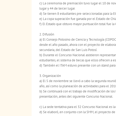
c) La ceremonia de premiación tuvo lugar el 10 de no
lugar y 44 de tercer lugar.
d) Se tienen 8 estudiantes pre-seleccionadas para la 
e) La copa superación fue ganada por el Estado de Chi
f) El Estado que obtuvo mayor puntuación total fue l
2. Difusión
a) El Consejo Potosino de Ciencia y Tecnología (COPOC
desde el año pasado, ahora con el proyecto de elabora
secundaria, del Estado de San Luis Potosí.
b) Durante el Concurso Nacional asistieron representan
estudiantes, el sistema de becas que ellos ofrecen a es
d) También el ITAM estuvo presente con un stand para 
3. Organización
a) El 5 de noviembre se llevó a cabo la segunda reuni
año, así como la planeación de actividades para el 201
b) Se continuará con el trabajo de modificación de los
presentación, antes del siguiente Concurso Nacional.
c) La sede tentativa para el 32 Concurso Nacional es
d) Se elaboró, en conjunto con la SMM, el proyecto de