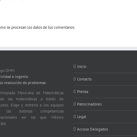
mo se procesan los datos de tus comentarios
.
Inicio
tividad e ingenio
Contacto
 la resolución de problemas
Prensa
limpiada Mexicana de Matemáticas
nde las matemáticas a través de
Patrocinadores
ursos. Elige y entrena a los equipos
a las distintas competencias
Legal
ernacionales en las que México
cipa.
Acceso Delegados