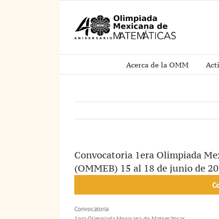
Saltar
al
contenido
Acerca de la OMM
Act
Convocatoria 1era Olimpiada Me
(OMMEB) 15 al 18 de junio de 2
C
Convocatoria
1era Olimpiada Mexicana de Matemáticas