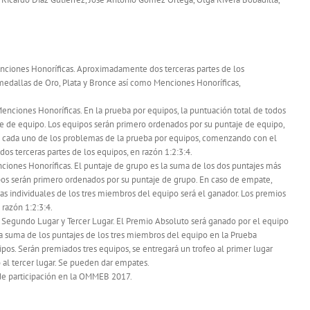
enciones Honoríficas. Aproximadamente dos terceras partes de los
 medallas de Oro, Plata y Bronce así como Menciones Honoríficas,
enciones Honoríficas. En la prueba por equipos, la puntuación total de todos
e de equipo. Los equipos serán primero ordenados por su puntaje de equipo,
en cada uno de los problemas de la prueba por equipos, comenzando con el
dos terceras partes de los equipos, en razón 1:2:3:4.
ciones Honoríficas. El puntaje de grupo es la suma de los dos puntajes más
ipos serán primero ordenados por su puntaje de grupo. En caso de empate,
as individuales de los tres miembros del equipo será el ganador. Los premios
 razón 1:2:3:4.
egundo Lugar y Tercer Lugar. El Premio Absoluto será ganado por el equipo
a suma de los puntajes de los tres miembros del equipo en la Prueba
ipos. Serán premiados tres equipos, se entregará un trofeo al primer lugar
l tercer lugar. Se pueden dar empates.
 de participación en la OMMEB 2017.