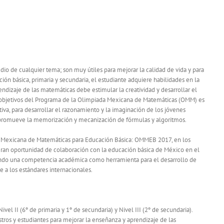
io de cualquier tema; son muy útiles para mejorar la calidad de vida y para
ión básica, primaria y secundaria, el estudiante adquiere habilidades en la
rendizaje de las matemáticas debe estimular la creatividad y desarrollar el
es objetivos del Programa de la Olimpiada Mexicana de Matemáticas (OMM) es
va, para desarrollar el razonamiento y la imaginación de los jóvenes
e promueve la memorización y mecanización de fórmulas y algoritmos.
a Mexicana de Matemáticas para Educación Básica: OMMEB 2017, en los
 gran oportunidad de colaboración con la educación básica de México en el
ndo una competencia académica como herramienta para el desarrollo de
 a los estándares internacionales.
ivel II (6º de primaria y 1º de secundaria) y Nivel III (2º de secundaria).
tros y estudiantes para mejorar la enseñanza y aprendizaje de las