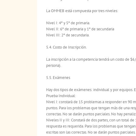
La OMMEB está compuesta por tres niveles:
Nivel I: 4º y 5º de primaria.
Nivel II: 6º de primaria y 1º de secundaria
Nivel III: 2º de secundaria.
5.4. Costo de Inscripción.
La inscripción a la competencia tendrá un costo de $6,
persona).
5.5. Exámenes
Hay dos tipos de exámenes: individual y por equipos. 
Prueba Individual:
Nivel I: constará de 15 problemas a responder en 90 m
puntos. Para los problemas que tengan más de una respue
correctas. No se darán puntos parciales. No hay penaliz
Niveles II y III: Constará de dos partes, con un total d
respuesta es requerida. Para los problemas que tengan 
escritas son las correctas. No se darán puntos parciale