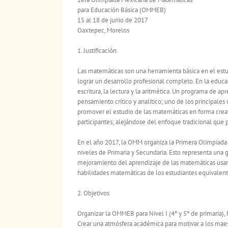
para Educación Básica (OMMEB)
15 al 18 de junio de 2017
Oaxtepec, Morelos
1. Justificación.
Las matemáticas son una herramienta básica en el estud
lograr un desarrollo profesional completo. En la educac
escritura, la lectura y la aritmética. Un programa de ap
pensamiento crítico y analítico; uno de los principal
promover el estudio de las matemáticas en forma creati
participantes; alejándose del enfoque tradicional qu
En el año 2017, la OMM organiza la Primera Olimpiad
niveles de Primaria y Secundaria. Esto representa una
mejoramiento del aprendizaje de las matemáticas usa
habilidades matemáticas de los estudiantes equivalente
2. Objetivos
Organizar la OMMEB para Nivel I (4º y 5º de primaria), N
Crear una atmósfera académica para motivar a los maes