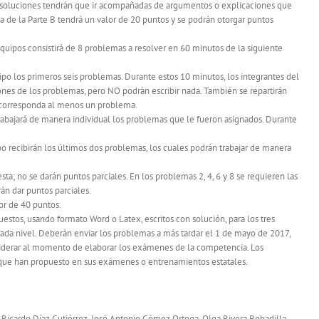
as soluciones tendrán que ir acompañadas de argumentos o explicaciones que
 de la Parte B tendrá un valor de 20 puntos y se podrán otorgar puntos
equipos consistirá de 8 problemas a resolver en 60 minutos de la siguiente
ipo los primeros seis problemas. Durante estos 10 minutos, los integrantes del
ones de los problemas, pero NO podrán escribir nada. También se repartirán
 corresponda al menos un problema.
abajará de manera individual los problemas que le fueron asignados. Durante
o recibirán los últimos dos problemas, los cuales podrán trabajar de manera
sta; no se darán puntos parciales. En los problemas 2, 4, 6 y 8 se requieren las
rán dar puntos parciales.
or de 40 puntos.
stos, usando formato Word o Latex, escritos con solución, para los tres
ada nivel. Deberán enviar los problemas a más tardar el 1 de mayo de 2017,
iderar al momento de elaborar los exámenes de la competencia. Los
que han propuesto en sus exámenes o entrenamientos estatales.
Ricardo Díaz Gutiérrez, José Antonio Gómez Ortega, Olga Rivera Bobadilla,