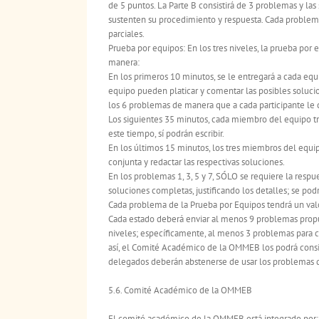
de 5 puntos. La Parte B consistirá de 3 problemas y l
sustenten su procedimiento y respuesta. Cada problema
parciales.
Prueba por equipos: En los tres niveles, la prueba por 
manera:
En los primeros 10 minutos, se le entregará a cada equ
equipo pueden platicar y comentar las posibles soluci
los 6 problemas de manera que a cada participante le
Los siguientes 35 minutos, cada miembro del equipo tr
este tiempo, sí podrán escribir.
En los últimos 15 minutos, los tres miembros del equip
conjunta y redactar las respectivas soluciones.
En los problemas 1, 3, 5 y 7, SÓLO se requiere la respue
soluciones completas, justificando los detalles; se pod
Cada problema de la Prueba por Equipos tendrá un val
Cada estado deberá enviar al menos 9 problemas propue
niveles; específicamente, al menos 3 problemas para c
así, el Comité Académico de la OMMEB los podrá cons
delegados deberán abstenerse de usar los problemas 
5.6. Comité Académico de la OMMEB
El comité académico de la OMMEB está integrado por: 