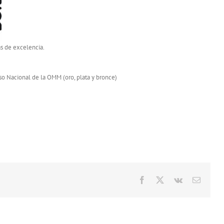
s de excelencia.
o Nacional de la OMM (oro, plata y bronce)
Facebook
X
Vk
Correo
electró