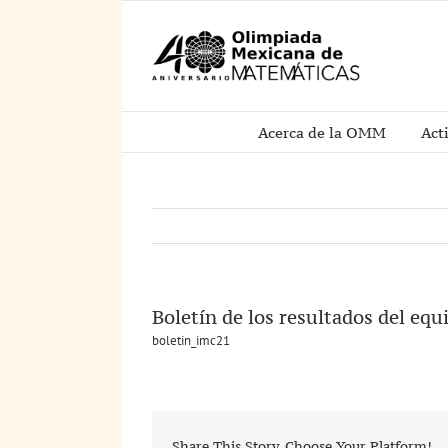
Saltar
al
contenido
Acerca de la OMM
Act
Boletín de los resultados del eq
boletin_imc21
Share This Story, Choose Your Platform!