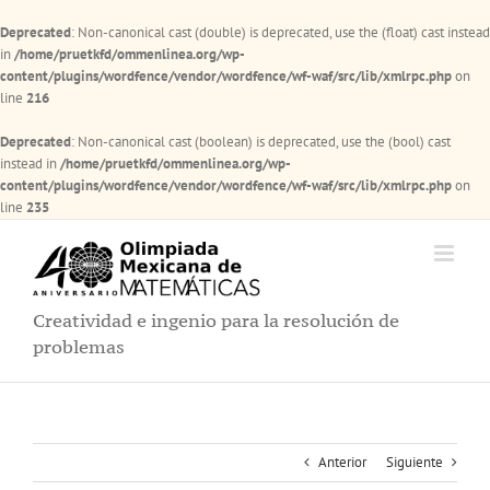
Deprecated
: Non-canonical cast (double) is deprecated, use the (float) cast instead
in
/home/pruetkfd/ommenlinea.org/wp-
content/plugins/wordfence/vendor/wordfence/wf-waf/src/lib/xmlrpc.php
on
line
216
Deprecated
: Non-canonical cast (boolean) is deprecated, use the (bool) cast
instead in
/home/pruetkfd/ommenlinea.org/wp-
content/plugins/wordfence/vendor/wordfence/wf-waf/src/lib/xmlrpc.php
on
line
235
Saltar
al
contenido
Creatividad e ingenio para la resolución de
problemas
Anterior
Siguiente