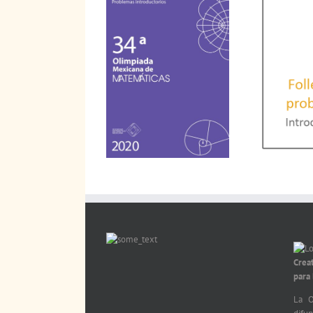
Crea
para
La O