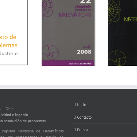
Inicio
tividad e ingenio
Contacto
 la resolución de problemas
Prensa
limpiada Mexicana de Matemáticas