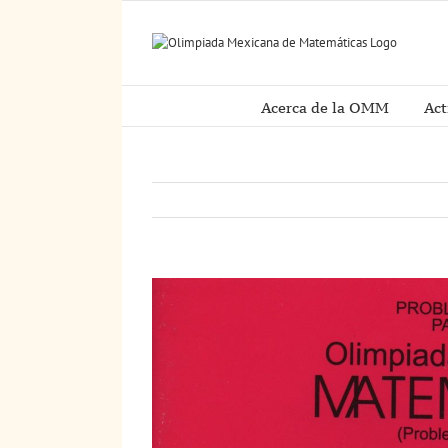
Saltar
al
contenido
Acerca de la OMM
Act