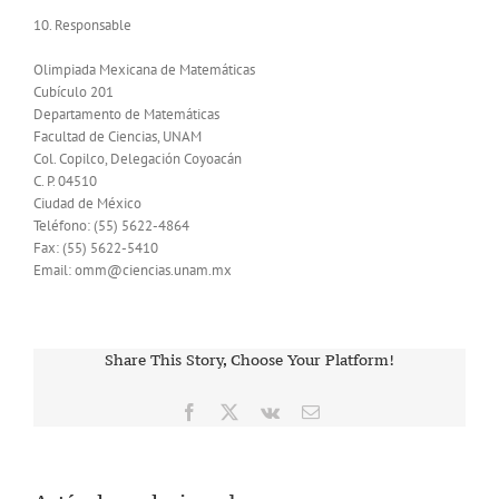
10. Responsable
Olimpiada Mexicana de Matemáticas
Cubículo 201
Departamento de Matemáticas
Facultad de Ciencias, UNAM
Col. Copilco, Delegación Coyoacán
C. P. 04510
Ciudad de México
Teléfono: (55) 5622-4864
Fax: (55) 5622-5410
Email: omm@ciencias.unam.mx
Share This Story, Choose Your Platform!
Facebook
X
Vk
Correo
electrónico