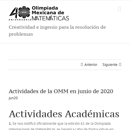
Saltar
al
contenido
Creatividad e ingenio para la resolución de
problemas
Anterior
Siguiente
Actividades de la OMM en junio de 2020
jun20
Actividades Académicas
1.
Se nos notificó oficialmente que la edición 61 de la Olimpiada
Internacional de Matemáticas, se llevará a cabo de forma virtual en