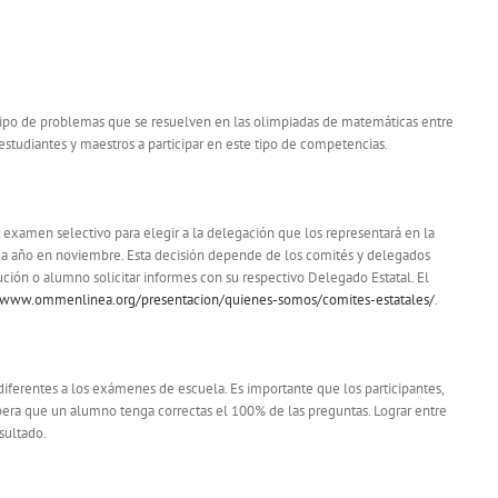
 tipo de problemas que se resuelven en las olimpiadas de matemáticas entre
 estudiantes y maestros a participar en este tipo de competencias.
examen selectivo para elegir a la delegación que los representará en la
da año en noviembre. Esta decisión depende de los comités y delegados
tución o alumno solicitar informes con su respectivo Delegado Estatal. El
//www.ommenlinea.org/presentacion/quienes-somos/comites-estatales/
.
erentes a los exámenes de escuela. Es importante que los participantes,
pera que un alumno tenga correctas el 100% de las preguntas. Lograr entre
sultado.