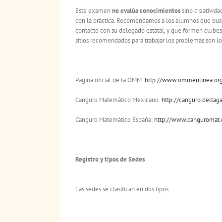
Este examen
no eval
ú
a conocimientos
sino creativida
con la práctica. Recomendamos a los alumnos que bus
contacto con su delegado estatal, y que formen clubes
sitios recomendados para trabajar los problemas son lo
Pagina oficial de la OMM:
http://www.ommenlinea.org/
Canguro Matemático Mexicano:
http://canguro.deltag
Canguro Matemático España:
http://www.canguromat.
Registro y tipos de Sedes
Las sedes se clasifican en dos tipos: