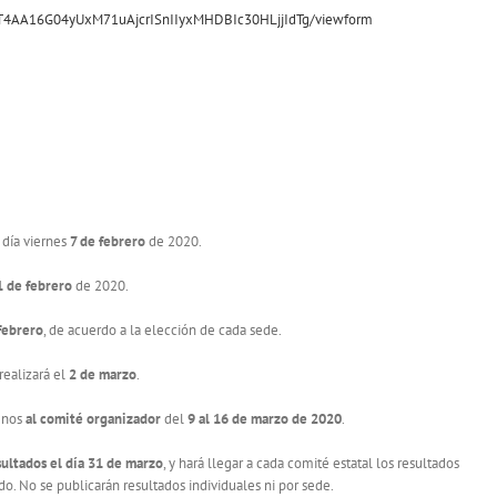
jVT4AA16G04yUxM71uAjcrISnIIyxMHDBIc30HLjjIdTg/viewform
 día viernes
7 de febrero
de 2020.
1 de febrero
de 2020.
 febrero
, de acuerdo a la elección de cada sede.
realizará el
2 de marzo
.
mnos
al comité
organizador
del
9 al
16 de marzo de 2020
.
ultados el dí
a 31 de marzo
, y hará llegar a cada comité estatal los resultados
. No se publicarán resultados individuales ni por sede.