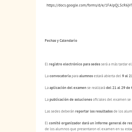
https://docs.google.com/forms/d/e/1FAIpQLScR6
Fechas y Calendario
El
registro electr
ó
nico para sedes
será a más tardar el
La
convocatoria
para
alumnos
estará abierta del
9 al 2
La
aplicació
n del examen
se realizará
del 21 al 29 de
La
publicació
n de soluciones
oficiales del examen se 
Las sedes deberán
reportar los resultados
de los alu
El
comité
organizador dará
un informe general de res
de los alumnos que presentaron el examen en su estado