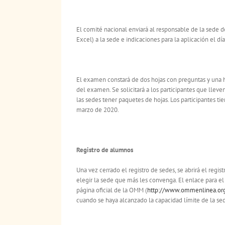
El comité nacional enviará al responsable de la sede de
Excel) a la sede e indicaciones para la aplicación el d
El examen constará de dos hojas con preguntas y una ho
del examen. Se solicitará a los participantes que llev
las sedes tener paquetes de hojas. Los participantes 
marzo de 2020.
Registro de alumnos
Una vez cerrado el registro de sedes, se abrirá el regist
elegir la sede que más les convenga. El enlace para el r
página oficial de la OMM (
http://www.ommenlinea.or
cuando se haya alcanzado la capacidad límite de la se