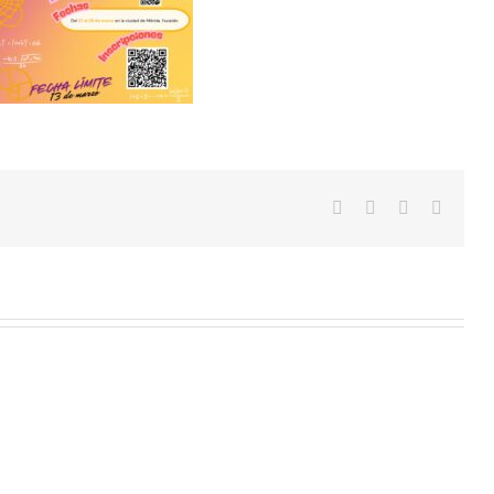
Facebook
X
Vk
Correo
electró