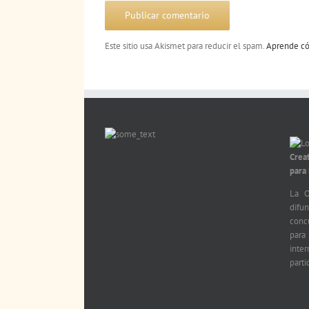
Este sitio usa Akismet para reducir el spam.
Aprende có
Crea
para
La O
difu
conc
par
int
parti