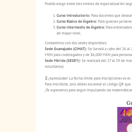
Podrás elegir entre tres niveles de especialización seg
Curso Introductorio:
Para docentes que desean
Curso Básico de Álgebra:
Para quienes ya tienen
Curso Intermedio de Álgebra:
Para entrenadore
de mayor nivel.
Contaremos con dos sedes disponibles:
Sede Guanajuato (CIMAT):
Se llevará a cabo del 26 al
MXN para codelegados y de $6,000 MXN para personas 
Sede Mérida (SEGEY):
Se realizará del 27 al 29 de mar
voluntarios).
⏳ ¡Apresúrate! La fecha límite para inscripciones es el
Para inscribirte, solo debes escanear el código QR que
¡Te esperamos para seguir impulsando las matemática
G