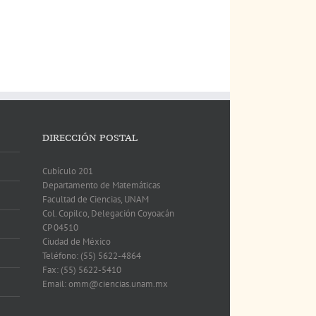
DIRECCIÓN POSTAL
Cubículo 201
Departamento de Matemáticas
Facultad de Ciencias, UNAM
Col. Copilco, Delegación Coyoacán
CP 04510
Ciudad de México
Teléfono: (55) 5622-4864
Fax: (55) 5622-5410
Email: omm@ciencias.unam.mx