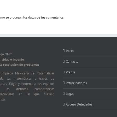
mo se procesan los datos de tus comentarios
.
Inicio
tividad e ingenio
Contacto
 la resolución de problemas
Prensa
limpiada Mexicana de Matemáticas
nde las matemáticas a través de
Patrocinadores
ursos. Elige y entrena a los equipos
a las distintas competencias
Legal
ernacionales en las que México
cipa.
Acceso Delegados