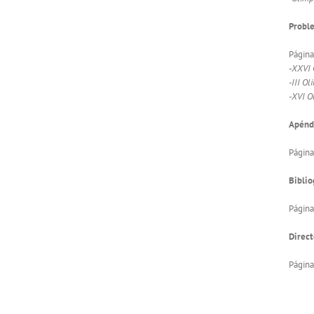
Proble
Págin
-XXVI 
-III O
-XVI O
Apénd
Página
Biblio
Página
Direct
Página