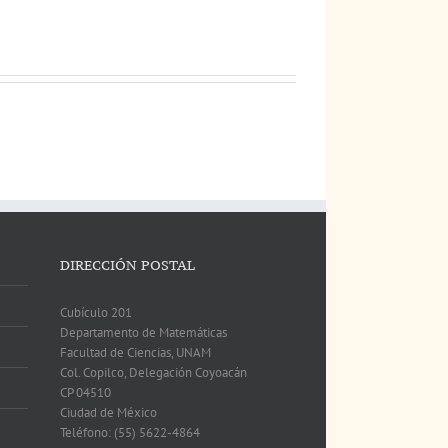
DIRECCIÓN POSTAL
Cubículo 201
Departamento de Matemáticas
Facultad de Ciencias, UNAM
Col. Copilco, Delegación Coyoacán
CP 04510
Ciudad de México
Teléfono: (55) 5622-4864