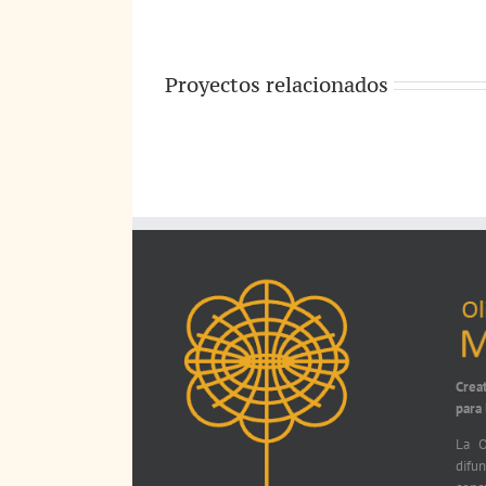
Proyectos relacionados
Crea
para
La O
difu