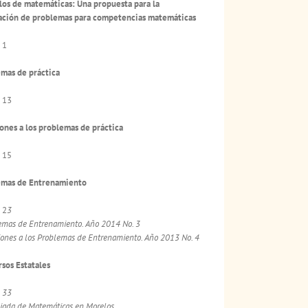
los de matemáticas: Una propuesta para la
ación de problemas para competencias matemáticas
 1
mas de práctica
 13
ones a los problemas de práctica
 15
emas de Entrenamiento
 2
3
emas de Entrenamiento. Año 2014 No. 3
iones a los Problemas de Entrenamiento. Año 2013 No. 4
sos Estatales
a
33
iada de Matemáticas en Morelos