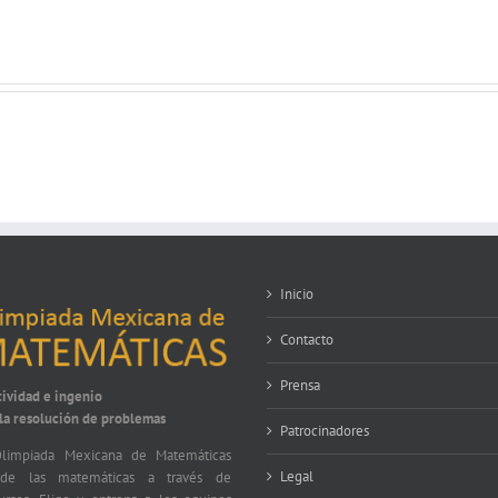
Inicio
Contacto
Prensa
tividad e ingenio
 la resolución de problemas
Patrocinadores
limpiada Mexicana de Matemáticas
Legal
nde las matemáticas a través de