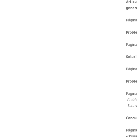
Artícu
gener
Página
Proble
Página
Soluci
Página
Probl
Página
-Probl
-Soluc
Concur
Págin
-Olimp