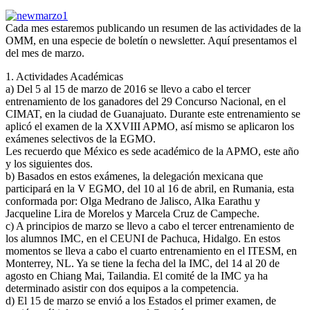
Cada mes estaremos publicando un resumen de las actividades de la
OMM, en una especie de boletín o newsletter. Aquí presentamos el
del mes de marzo.
1. Actividades Académicas
a) Del 5 al 15 de marzo de 2016 se llevo a cabo el tercer
entrenamiento de los ganadores del 29 Concurso Nacional, en el
CIMAT, en la ciudad de Guanajuato. Durante este entrenamiento se
aplicó el examen de la XXVIII APMO, así mismo se aplicaron los
exámenes selectivos de la EGMO.
Les recuerdo que México es sede académico de la APMO, este año
y los siguientes dos.
b) Basados en estos exámenes, la delegación mexicana que
participará en la V EGMO, del 10 al 16 de abril, en Rumania, esta
conformada por: Olga Medrano de Jalisco, Alka Earathu y
Jacqueline Lira de Morelos y Marcela Cruz de Campeche.
c) A principios de marzo se llevo a cabo el tercer entrenamiento de
los alumnos IMC, en el CEUNI de Pachuca, Hidalgo. En estos
momentos se lleva a cabo el cuarto entrenamiento en el ITESM, en
Monterrey, NL. Ya se tiene la fecha del la IMC, del 14 al 20 de
agosto en Chiang Mai, Tailandia. El comité de la IMC ya ha
determinado asistir con dos equipos a la competencia.
d) El 15 de marzo se envió a los Estados el primer examen, de