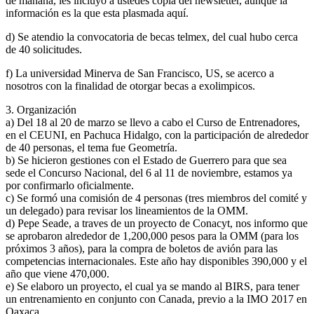
de mañana, les incluyo a ustedes copia del newsletter, aunque la
información es la que esta plasmada aquí.
d) Se atendio la convocatoria de becas telmex, del cual hubo cerca
de 40 solicitudes.
f) La universidad Minerva de San Francisco, US, se acerco a
nosotros con la finalidad de otorgar becas a exolimpicos.
3. Organización
a) Del 18 al 20 de marzo se llevo a cabo el Curso de Entrenadores,
en el CEUNI, en Pachuca Hidalgo, con la participación de alrededor
de 40 personas, el tema fue Geometría.
b) Se hicieron gestiones con el Estado de Guerrero para que sea
sede el Concurso Nacional, del 6 al 11 de noviembre, estamos ya
por confirmarlo oficialmente.
c) Se formó una comisión de 4 personas (tres miembros del comité y
un delegado) para revisar los lineamientos de la OMM.
d) Pepe Seade, a traves de un proyecto de Conacyt, nos informo que
se aprobaron alrededor de 1,200,000 pesos para la OMM (para los
próximos 3 años), para la compra de boletos de avión para las
competencias internacionales. Este año hay disponibles 390,000 y el
año que viene 470,000.
e) Se elaboro un proyecto, el cual ya se mando al BIRS, para tener
un entrenamiento en conjunto con Canada, previo a la IMO 2017 en
Oaxaca.