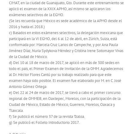
CIMAT, en la ciudad de Guanajuato, Gto. Durante este entrenamiento se
aplicó el examen de la XXIX APMO, así mismo se aplicaron los
exámenes selectivos de la EGMO.
(Se les recuerda que México es sede académico de la APMO desde el
2016 y hasta el 2018.)
c) Basados en estos exámenes selectivos, la delegación mexicana que
participará en la VI EGMO, del 6 al 12 de abril, en Zúrich, Suiza, está
conformada por: Marcela Cruz Larios de Campeche, y por Ana Paula
Jiménez Díaz, Nuria Sydykova Méndez y Cristina Irene Sotomayor Vivas
de la Ciudad de México.
d) Del 10 al 18 de marzo de 2017, se aplicó en más de 300 sedes en
todo el país, el Primer Examen de Invitación de la OMM. Agradecemos
al Dr. Héctor Flores Cantú por su trabajo realizado para que este
examen haya sido posible. El examen fue elaborado por M. en C. José
Antonio Gómez Ortega
e) Del 22 al 24 de marzo de 2017, se llevó a cabo el primer concurso
regional de OMMEB, en Oaxtepec, Morelos, con la participación de la
Ciudad de México, Estado de México, Guerrero, Morelos, Oaxaca y
Tlaxcala.
f) Se publicó el número 37 de la revista Tzaloa.
g) Se publicó el Folleto Introductorio 2017.