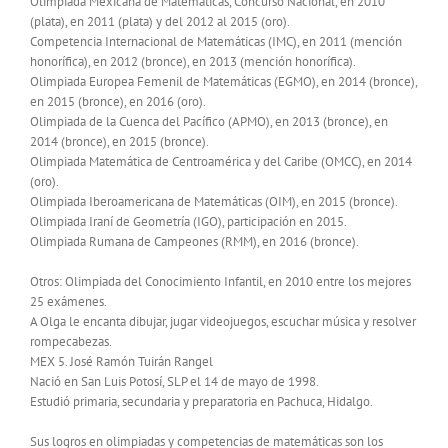
Olimpiada Mexicana de Matemáticas, Concurso Nacional, en 2010
(plata), en 2011 (plata) y del 2012 al 2015 (oro).
Competencia Internacional de Matemáticas (IMC), en 2011 (mención
honorífica), en 2012 (bronce), en 2013 (mención honorífica).
Olimpiada Europea Femenil de Matemáticas (EGMO), en 2014 (bronce),
en 2015 (bronce), en 2016 (oro).
Olimpiada de la Cuenca del Pacífico (APMO), en 2013 (bronce), en
2014 (bronce), en 2015 (bronce).
Olimpiada Matemática de Centroamérica y del Caribe (OMCC), en 2014
(oro).
Olimpiada Iberoamericana de Matemáticas (OIM), en 2015 (bronce).
Olimpiada Iraní de Geometría (IGO), participación en 2015.
Olimpiada Rumana de Campeones (RMM), en 2016 (bronce).
Otros: Olimpiada del Conocimiento Infantil, en 2010 entre los mejores
25 exámenes.
A Olga le encanta dibujar, jugar videojuegos, escuchar música y resolver
rompecabezas.
MEX 5. José Ramón Tuirán Rangel
Nació en San Luis Potosí, SLP el 14 de mayo de 1998.
Estudió primaria, secundaria y preparatoria en Pachuca, Hidalgo.
Sus logros en olimpiadas y competencias de matemáticas son los