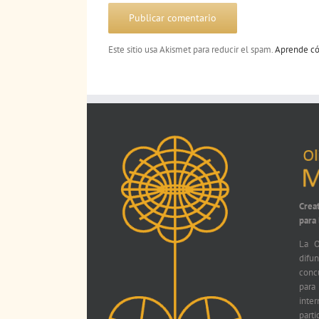
Este sitio usa Akismet para reducir el spam.
Aprende có
Crea
para
La O
difu
conc
par
int
parti