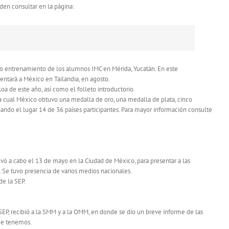
den consultar en la página:
nto entrenamiento de los alumnos IMC en Mérida, Yucatán. En este
ntará a México en Tailandia, en agosto.
a de este año, así como el folleto introductorio.
la cual México obtuvo una medalla de oro, una medalla de plata, cinco
ando el lugar 14 de 36 países participantes. Para mayor información consulte
levó a cabo el 13 de mayo en la Ciudad de México, para presentar a las
 Se tuvo presencia de varios medios nacionales.
de la SEP.
SEP, recibió a la SMM y a la OMM, en donde se dio un breve informe de las
ue tenemos.