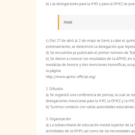
b) Las delegaciones para la IMO y para la OMCC se pue
Inicio
c) Del 27 de abril al 2 de mayo se llevó a cabo el qui
entrenamiento, se determinó la delegación que represe
d) Se encuentra ya publicado el primer número de Tzalo
e) Se dieron a conocer los resultados de la APMO, en 
medallas de bronce y tres menciones honoríficas, ocup
la página
http://www.apmo-official.org/
2. Difusión
a) Se organizó una conferencia de prensa, la cual se l
delegaciones mexicanas para la IMO, la OMCC y la IMC.
b) Tuvimos contacto con varias autoridades educativas 
3. Organización
a) La subsecretaría de educación media superior de la 
actividades de la OMM, así como de las necesidades q