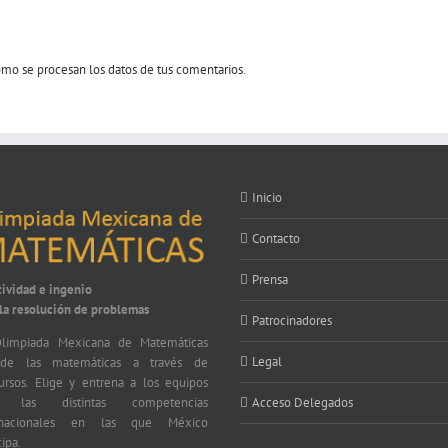
mo se procesan los datos de tus comentarios
.
Inicio
Contacto
Prensa
tividad e ingenio
 la resolución de problemas
Patrocinadores
limpiada Mexicana de Matemáticas
Legal
nde las matemáticas a través de
ursos. Elige y entrena a los equipos
a las distintas competencias
Acceso Delegados
ernacionales en las que México
cipa.