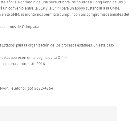
ste año: 1. Por medio de una beca, cubrirá los boletos a Hong Kong de los 6
rá un convenio entre la SEP y la SMM para un apoyo sustancial a la OMM.
a en la SMM, el monto nos permitirá cumplir con los compromisos anuales del
 Cuadernos de Olimpiada.
 Estados, para la organización de los procesos estatales. En este caso
y estas aparecen en la página de la OMM.
ional zona centro este 2016.
UNAM. Teléfono: (55) 5622-4864