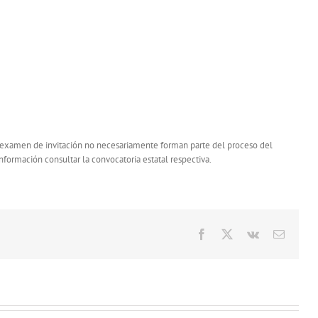
e examen de invitación no necesariamente forman parte del proceso del
ormación consultar la convocatoria estatal respectiva.
Facebook
X
Vk
Correo
electró