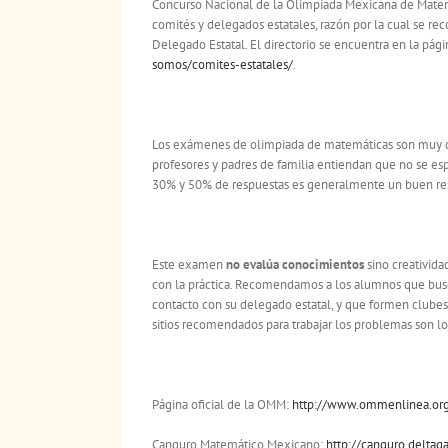
Concurso Nacional de la Olimpiada Mexicana de Matemá
comités y delegados estatales, razón por la cual se re
Delegado Estatal. El directorio se encuentra en la pág
somos/comites-estatales/
.
Los exámenes de olimpiada de matemáticas son muy dif
profesores y padres de familia entiendan que no se es
30% y 50% de respuestas es generalmente un buen re
Este examen
no evalúa conocimientos
sino creativida
con la práctica. Recomendamos a los alumnos que bus
contacto con su delegado estatal, y que formen clubes
sitios recomendados para trabajar los problemas son lo
Página oficial de la OMM:
http://www.ommenlinea.org/
Canguro Matemático Mexicano:
http://canguro.deltag