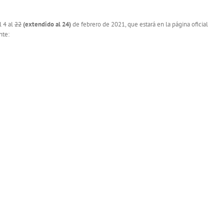
l 4 al
22
(extendido al 24)
de febrero de 2021, que estará en la página oficial
nte: