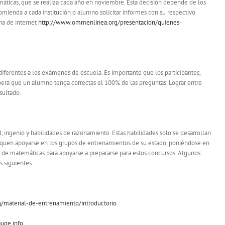
ticas, que se realiza cada año en noviembre. Esta decisión depende de los
comienda a cada institución o alumno solicitar informes con su respectivo
ina de internet
http://www.ommenlinea.org/presentacion/quienes-
erentes a los exámenes de escuela. Es importante que los participantes,
pera que un alumno tenga correctas el 100% de las preguntas. Lograr entre
sultado.
d, ingenio y habilidades de razonamiento. Estas habilidades solo se desarrollan
quen apoyarse en los grupos de entrenamientos de su estado, poniéndose en
 de matemáticas para apoyarse a prepararse para estos concursos. Algunos
s siguientes:
material-de-entrenamiento/introductorio
auge.info