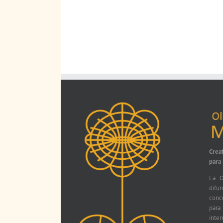
Crea
para
La O
difu
conc
par
int