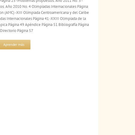
Página 23 -Problemas propuestos. Año 2011 No. 3 -
os. Año 2010 No. 4 Olimpiadas Internacionales Página
n (AMC) -XIII Olimpiada Centroamericana y del Caribe
as Internacionales Página 41 -XXIII Olimpiada de la
pica Página 49 Apéndice Página 51 Bibliografía Página
Directorio Página 57
Aprender más