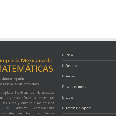
Inicio
Contacto
Prensa
tividad e ingenio
 la resolución de problemas
Patrocinadores
limpiada Mexicana de Matemáticas
Legal
nde las matemáticas a través de
ursos. Elige y entrena a los equipos
a las distintas competencias
Acceso Delegados
ernacionales en las que México