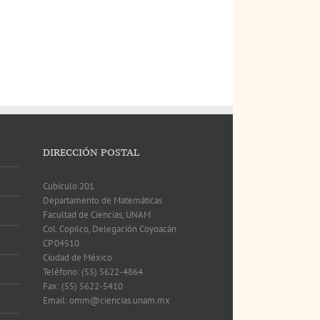
DIRECCIÓN POSTAL
Cubículo 201
Departamento de Matemáticas
Facultad de Ciencias, UNAM
Col. Copilco, Delegación Coyoacán
CP 04510
Ciudad de México
Teléfono: (55) 5622-4864
Fax: (55) 5622-5410
Email: omm@ciencias.unam.mx