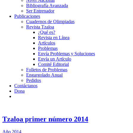
Nivel Nacional
Bibliografía Avanzada
Ser Entrenador
Publicaciones
Cuadernos de Olimpiadas
Revista Tzaloa
¿Qué es?
Revista en Línea
Artículos
Problemas
Envía Problemas y Soluciones
Envía un Artículo
Comité Editorial
Folletos de Problemas
Engargolado Anual
Pedidos
Contáctanos
Dona
Tzaloa primer número 2014
Año 2014