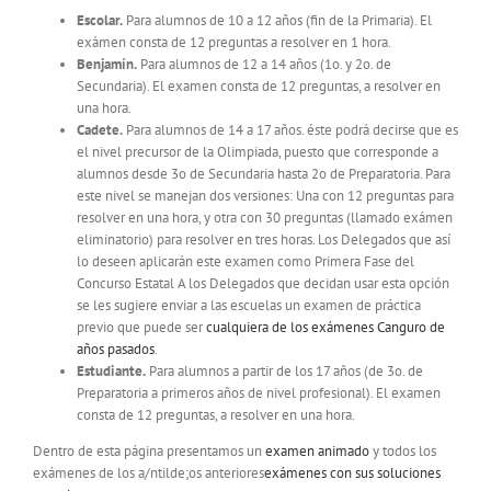
Escolar.
Para alumnos de 10 a 12 años (fin de la Primaria). El
exámen consta de 12 preguntas a resolver en 1 hora.
Benjamín.
Para alumnos de 12 a 14 años (1o. y 2o. de
Secundaria). El examen consta de 12 preguntas, a resolver en
una hora.
Cadete.
Para alumnos de 14 a 17 años. éste podrá decirse que es
el nivel precursor de la Olimpiada, puesto que corresponde a
alumnos desde 3o de Secundaria hasta 2o de Preparatoria. Para
este nivel se manejan dos versiones: Una con 12 preguntas para
resolver en una hora, y otra con 30 preguntas (llamado exámen
eliminatorio) para resolver en tres horas. Los Delegados que así
lo deseen aplicarán este examen como Primera Fase del
Concurso Estatal A los Delegados que decidan usar esta opción
se les sugiere enviar a las escuelas un examen de práctica
previo que puede ser
cualquiera de los exámenes Canguro de
años pasados
.
Estudiante.
Para alumnos a partir de los 17 años (de 3o. de
Preparatoria a primeros años de nivel profesional). El examen
consta de 12 preguntas, a resolver en una hora.
Dentro de esta página presentamos un
examen animado
y todos los
exámenes de los a/ntilde;os anteriores
exámenes con sus soluciones